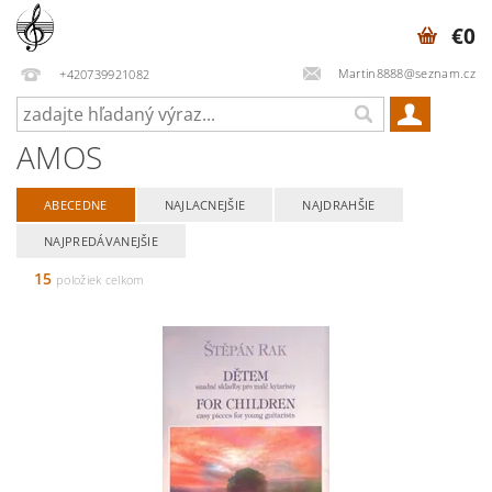
€0
Martin8888@seznam.cz
+420739921082
AMOS
ABECEDNE
NAJLACNEJŠIE
NAJDRAHŠIE
NAJPREDÁVANEJŠIE
15
položiek celkom