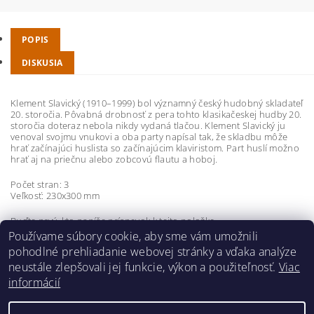
POPIS
DISKUSIA
Klement Slavický (1910–1999) bol významný český hudobný skladateľ
20. storočia. Pôvabná drobnosť z pera tohto klasikačeskej hudby 20.
storočia doteraz nebola nikdy vydaná tlačou. Klement Slavický ju
venoval svojmu vnukovi a oba party napísal tak, že skladbu môže
hrať začínajúci huslista so začínajúcim klaviristom. Part huslí možno
hrať aj na priečnu alebo zobcovú flautu a hoboj.
Počet stran: 3
Veľkosť: 230x300 mm
Buďte prvý, kto napíše príspevok k tejto položke.
Používame súbory cookie, aby sme vám umožnili
Pridať komentár
pohodlné prehliadanie webovej stránky a vďaka analýze
neustále zlepšovali jej funkcie, výkon a použiteľnosť.
Viac
informácií