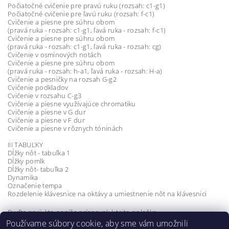
Počiatočné cvičenie pre pravú ruku (rozsah: c1-g1)
Počiatočné cvičenie pre ľavú ruku (
rozsah
: f-c1)
Cvičenie a piesne pre súhru obom
(pravá ruka -
rozsah
: c1-g1, ľavá ruka -
rozsah
: f-c1)
Cvičenie a piesne pre
súhru obom
(pravá ruka -
rozsah
: c1-g1, ľavá ruka -
rozsah
: cg)
Cvičenie v osminových notách
Cvičenie a piesne
pre
súhru obom
(pravá ruka -
rozsah
: h-a1, ľavá ruka -
rozsah
: H-a)
Cvičenie a pesničky na
rozsah
G-g2
Cvičenie podkladov
Cvičenie
v rozsahu
C-g3
Cvičenie a piesne využívajúce chromatiku
Cvičenie a piesne v G dur
Cvičenie a piesne v F dur
Cvičenie a piesne v rôznych tóninách
III TABUĽKY
Dĺžky nôt - tabuľka 1
Dĺžky pomlk
Dĺžky nôt
- tabuľka 2
Dynamika
Označenie tempa
Rozdelenie klávesnice na oktávy a umiestnenie nôt na klávesnici
Buďte prvý, kto napíše príspevok k tejto položke.
Používame súbory cookie, aby sme vám umožnili