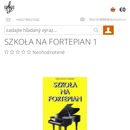
€0
Martin8888@seznam.cz
+420739921082
SZKOŁA NA FORTEPIAN 1
Neohodnotené