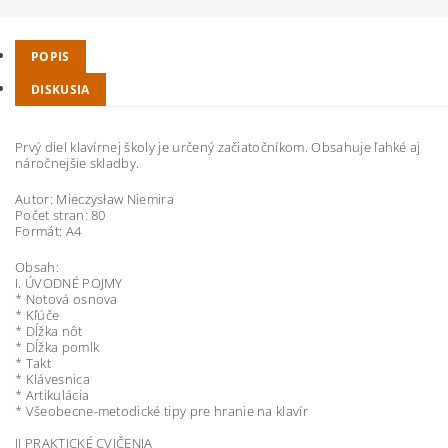
POPIS
DISKUSIA
Prvý diel klavírnej školy je určený začiatočníkom. Obsahuje ľahké aj
náročnejšie skladby.
Autor: Mieczysław Niemira
Počet stran: 80
Formát: A4
Obsah:
I. ÚVODNÉ POJMY
* Notová osnova
* Kľúče
* Dĺžka nôt
*
Dĺžka
pomlk
* Takt
* Klávesnica
* Artikulácia
* Všeobecne-metodické tipy pre hranie na klavír
II PRAKTICKÉ CVIČENIA