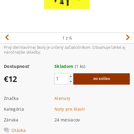
1
z 6
Prvý diel klavírnej školy je určený začiatočníkom. Obsahuje ľahké aj
náročnejšie skladby.
Dostupnosť
Skladom
(1 ks)
€12
Značka
Alenuty
Kategória
Noty pre klavír
Záruka
24 mesiacov
Otázka