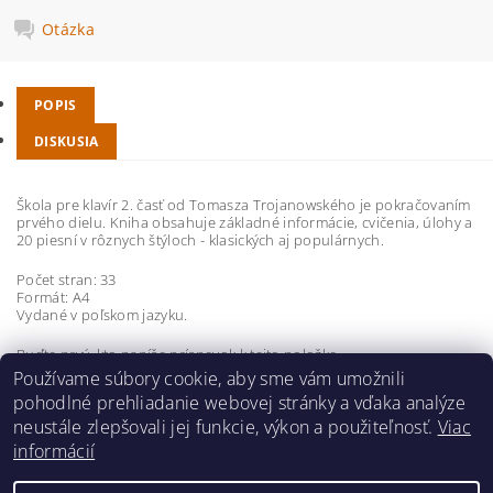
Otázka
POPIS
DISKUSIA
Škola pre klavír 2. časť od Tomasza Trojanowského je pokračovaním
prvého dielu.
Kniha obsahuje základné informácie, cvičenia, úlohy a
20 piesní v rôznych štýloch - klasických aj populárnych.
Počet stran: 33
Formát: A4
Vydané v poľskom jazyku.
Buďte prvý, kto napíše príspevok k tejto položke.
Používame súbory cookie, aby sme vám umožnili
Pridať komentár
pohodlné prehliadanie webovej stránky a vďaka analýze
neustále zlepšovali jej funkcie, výkon a použiteľnosť.
Viac
informácií