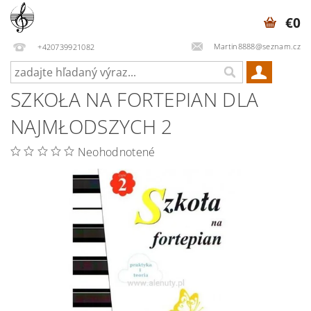
€0
Martin8888@seznam.cz
+420739921082
SZKOŁA NA FORTEPIAN DLA
NAJMŁODSZYCH 2
Neohodnotené