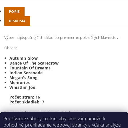
POPIS
DISKUSIA
Výber najúspešnejších skladieb pre mierne pokročilých klaviristov.
Obsah:
Autumn Glow
Dance Of The Scarecrow
Fountain Of Dreams
Indian Serenade
Megan's Song
Memories
Whistlin' Joe
Počet stran:
16
Počet skladieb:
7
Buďte prvý, kto napíše príspevok k tejto položke.
Používame súbory cookie, aby sme vám umožnili
Pridať komentár
pohodlné prehliadanie webovej stránky a vďaka analýze