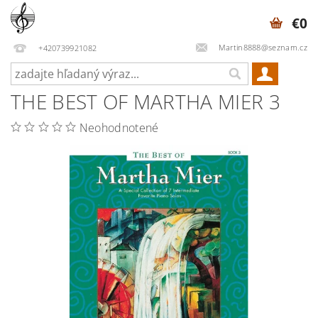
€0
Martin8888@seznam.cz
+420739921082
THE BEST OF MARTHA MIER 3
Neohodnotené