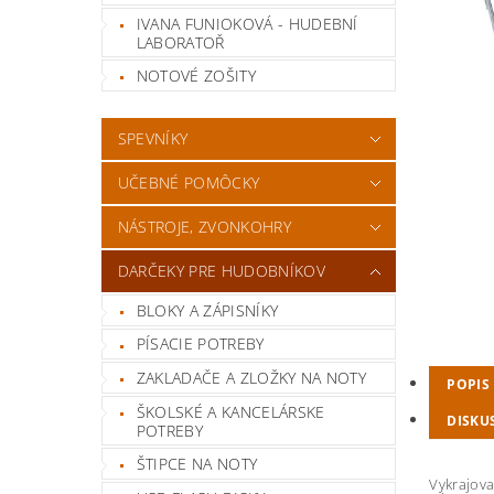
IVANA FUNIOKOVÁ - HUDEBNÍ
LABORATOŘ
NOTOVÉ ZOŠITY
SPEVNÍKY
UČEBNÉ POMÔCKY
NÁSTROJE, ZVONKOHRY
DARČEKY PRE HUDOBNÍKOV
BLOKY A ZÁPISNÍKY
PÍSACIE POTREBY
ZAKLADAČE A ZLOŽKY NA NOTY
POPIS
ŠKOLSKÉ A KANCELÁRSKE
DISKU
POTREBY
ŠTIPCE NA NOTY
Vykrajova