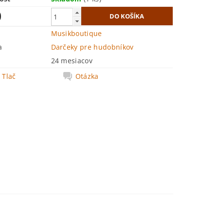
0
Musikboutique
a
Darčeky pre hudobníkov
24 mesiacov
Tlač
Otázka