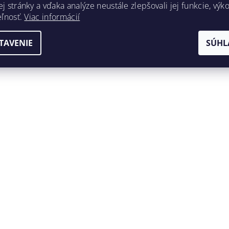
 stránky a vďaka analýze neustále zlepšovali jej funkcie, výk
eľnosť.
Viac informácií
TAVENIE
SÚHL