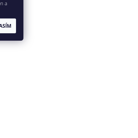
on a
ASÍM