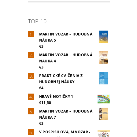
TOP 10
MARTIN VOZAR – HUDOBNÁ
NÁUKA 5
€3
MARTIN VOZAR – HUDOBNÁ
NÁUKA 4
€3
PRAKTICKÉ CVIČENIA Z
HUDOBNEJ NÁUKY
€4
HRAVÉ NOTIČKY 1
€11,50
MARTIN VOZAR – HUDOBNÁ
NÁUKA 7
€3
V.POSPÍŠILOVÁ, M.VOZAR -