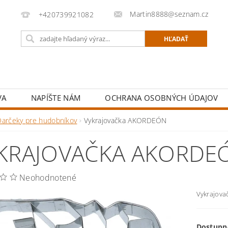
Martin8888@seznam.cz
+420739921082
VA
NAPÍŠTE NÁM
OCHRANA OSOBNÝCH ÚDAJOV
Darčeky pre hudobníkov
Vykrajovačka AKORDEÓN
KRAJOVAČKA AKORDE
Neohodnotené
Vykrajovač
Dostupn