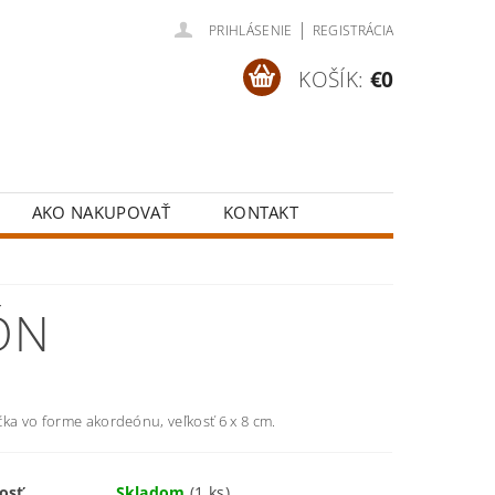
|
PRIHLÁSENIE
REGISTRÁCIA
KOŠÍK:
€0
AKO NAKUPOVAŤ
KONTAKT
ÓN
ka vo forme akordeónu, veľkosť 6 x 8 cm.
osť
Skladom
(1 ks)