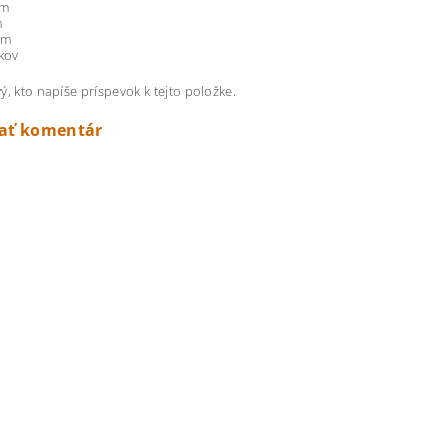
cm
m
cm
 kov
ý, kto napíše príspevok k tejto položke.
dať komentár