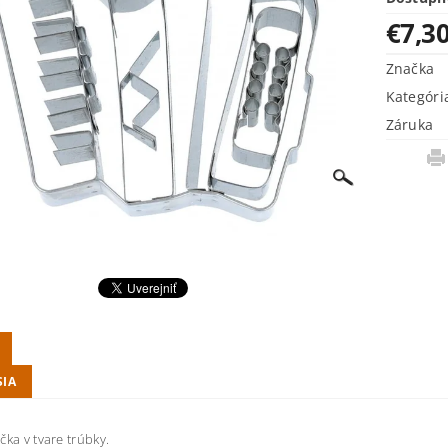
€7,3
Značka
Kategóri
Záruka
SIA
čka v tvare trúbky.