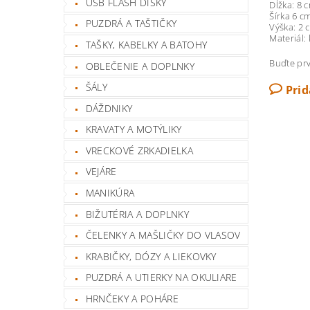
USB FLASH DISKY
Dĺžka: 8 
Šírka 6 c
PUZDRÁ A TAŠTIČKY
Výška: 2 
Materiál:
TAŠKY, KABELKY A BATOHY
Buďte prv
OBLEČENIE A DOPLNKY
ŠÁLY
Pri
DÁŽDNIKY
KRAVATY A MOTÝLIKY
VRECKOVÉ ZRKADIELKA
VEJÁRE
MANIKÚRA
BIŽUTÉRIA A DOPLNKY
ČELENKY A MAŠLIČKY DO VLASOV
KRABIČKY, DÓZY A LIEKOVKY
PUZDRÁ A UTIERKY NA OKULIARE
HRNČEKY A POHÁRE