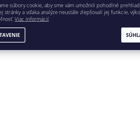
ame súbory cookie, aby sme vám umožnili pohodlné prehliad
 stránky a vďaka analýze neustále zlepšovali jej funkcie, výk
eľnosť.
Viac informácií
TAVENIE
SÚHL