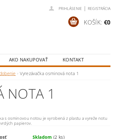
|
PRIHLÁSENIE
REGISTRÁCIA
KOŠÍK:
€0
AKO NAKUPOVAŤ
KONTAKT
zdobenie
Vyrezávačka osminová nota 1
Á NOTA 1
ka s osminovou notou je vyrobená z plastu a vyreže notu
tvrdých papierov.
osť
Skladom
(2 ks)