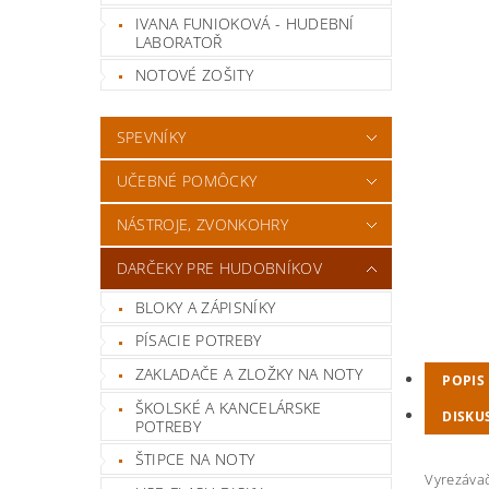
IVANA FUNIOKOVÁ - HUDEBNÍ
LABORATOŘ
NOTOVÉ ZOŠITY
SPEVNÍKY
UČEBNÉ POMÔCKY
NÁSTROJE, ZVONKOHRY
DARČEKY PRE HUDOBNÍKOV
BLOKY A ZÁPISNÍKY
PÍSACIE POTREBY
ZAKLADAČE A ZLOŽKY NA NOTY
POPIS
ŠKOLSKÉ A KANCELÁRSKE
DISKU
POTREBY
ŠTIPCE NA NOTY
Vyrezávač