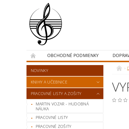
OBCHODNÉ PODMIENKY
DOPRA
NOVINKY
VY
KNIHY A UČEBNICE
PRACOVNÉ LISTY A ZOŠITY
MARTIN VOZAR - HUDOBNÁ
NÁUKA
PRACOVNÉ LISTY
PRACOVNÉ ZOŠITY