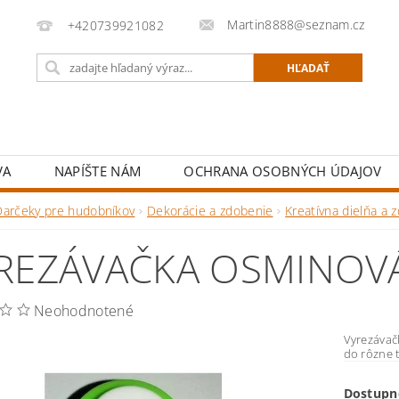
Martin8888@seznam.cz
+420739921082
VA
NAPÍŠTE NÁM
OCHRANA OSOBNÝCH ÚDAJOV
Darčeky pre hudobníkov
Dekorácie a zdobenie
Kreatívna dielňa a 
REZÁVAČKA OSMINOV
Neohodnotené
Vyrezávač
do rôzne 
Dostupn