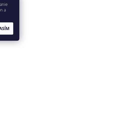
anie
on a
ASÍM