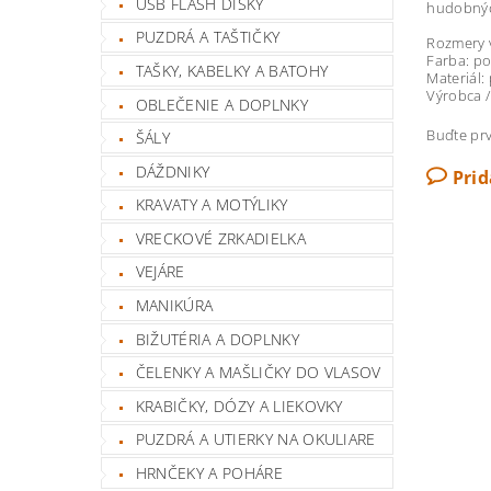
USB FLASH DISKY
hudobných
PUZDRÁ A TAŠTIČKY
Rozmery v
Farba: po
TAŠKY, KABELKY A BATOHY
Materiál: 
Výrobca 
OBLEČENIE A DOPLNKY
Buďte prv
ŠÁLY
DÁŽDNIKY
Pri
KRAVATY A MOTÝLIKY
VRECKOVÉ ZRKADIELKA
VEJÁRE
MANIKÚRA
BIŽUTÉRIA A DOPLNKY
ČELENKY A MAŠLIČKY DO VLASOV
KRABIČKY, DÓZY A LIEKOVKY
PUZDRÁ A UTIERKY NA OKULIARE
HRNČEKY A POHÁRE