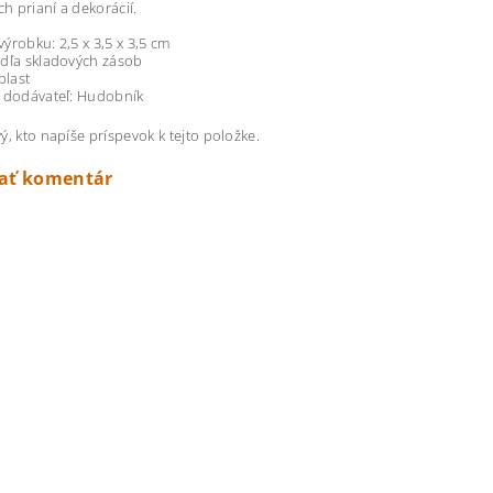
 prianí a dekorácií.
ýrobku: 2,5 x 3,5 x 3,5 cm
dľa skladových zásob
plast
/ dodávateľ: Hudobník
ý, kto napíše príspevok k tejto položke.
dať komentár