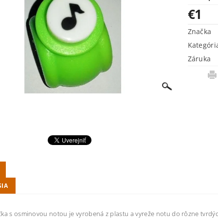
€1
Značka
Kategóri
Záruka
SIA
ka s osminovou notou je vyrobená z plastu a vyreže notu do rôzne tvrdýc