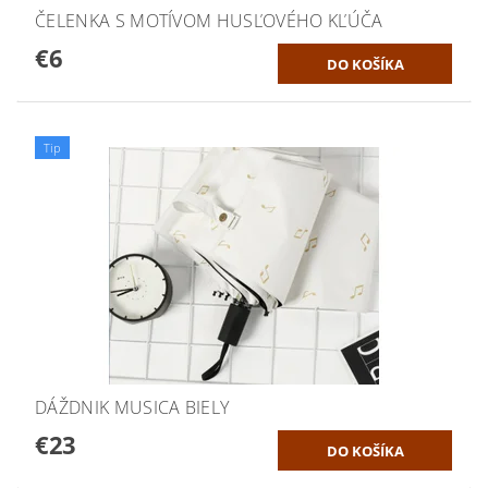
ČELENKA S MOTÍVOM HUSĽOVÉHO KĽÚČA
€6
Tip
DÁŽDNIK MUSICA BIELY
€23