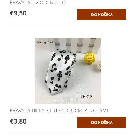
KRAVATA – VIOLONČELO
€9,50
KRAVATA BIELA S HUSĽ. KĽÚČMI A NOTAMI
€3,80