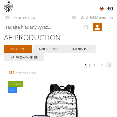
€0
Martin8888@seznam.cz
+420739921082
AE PRODUCTION
ABECEDNE
NAJLACNEJŠIE
NAJDRAHŠIE
NAJPREDÁVANEJŠIE
1
...
2
3
9
131
položiek celkom
Novinka
Tip