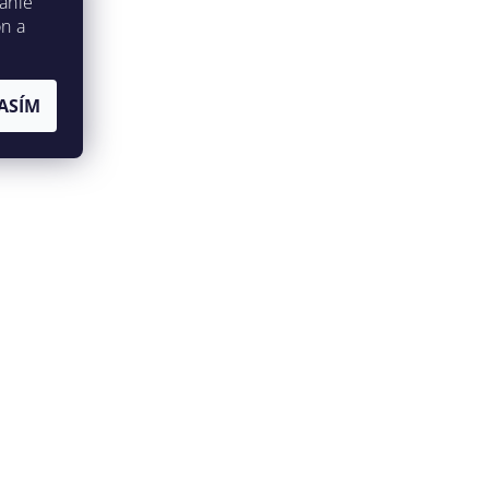
anie
on a
ASÍM