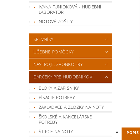
IVANA FUNIOKOVÁ - HUDEBNÍ
LABORATOŘ
NOTOVÉ ZOŠITY
SPEVNÍKY
UČEBNÉ POMÔCKY
NÁSTROJE, ZVONKOHRY
DARČEKY PRE HUDOBNÍKOV
BLOKY A ZÁPISNÍKY
PÍSACIE POTREBY
ZAKLADAČE A ZLOŽKY NA NOTY
ŠKOLSKÉ A KANCELÁRSKE
POTREBY
ŠTIPCE NA NOTY
POPIS