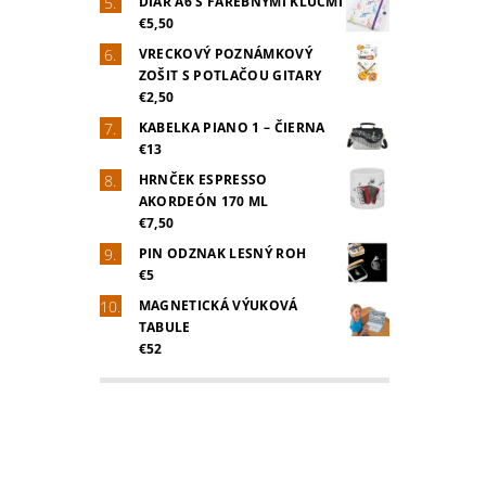
DIÁR A6 S FAREBNÝMI KĽÚČMI
€5,50
VRECKOVÝ POZNÁMKOVÝ
ZOŠIT S POTLAČOU GITARY
€2,50
KABELKA PIANO 1 – ČIERNA
€13
HRNČEK ESPRESSO
AKORDEÓN 170 ML
€7,50
PIN ODZNAK LESNÝ ROH
€5
MAGNETICKÁ VÝUKOVÁ
TABULE
€52