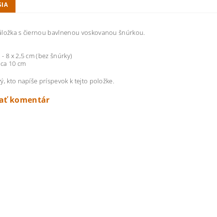
SIA
áložka s čiernou bavlnenou voskovanou šnúrkou.
- 8 x 2,5 cm (bez šnúrky)
cca 10 cm
ý, kto napíše príspevok k tejto položke.
dať komentár