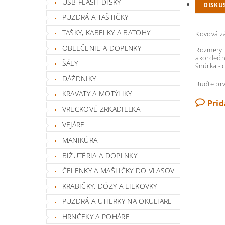
USB FLASH DISKY
DISKU
PUZDRÁ A TAŠTIČKY
TAŠKY, KABELKY A BATOHY
Kovová z
OBLEČENIE A DOPLNKY
Rozmery:
akordeón 
ŠÁLY
šnúrka - 
DÁŽDNIKY
Buďte prv
KRAVATY A MOTÝLIKY
Pri
VRECKOVÉ ZRKADIELKA
VEJÁRE
MANIKÚRA
BIŽUTÉRIA A DOPLNKY
ČELENKY A MAŠLIČKY DO VLASOV
KRABIČKY, DÓZY A LIEKOVKY
PUZDRÁ A UTIERKY NA OKULIARE
HRNČEKY A POHÁRE