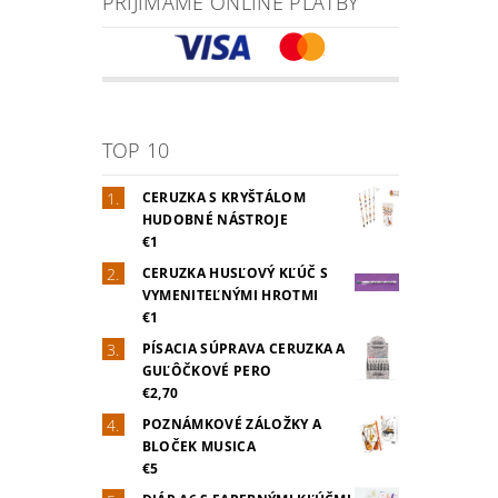
PRIJÍMAME ONLINE PLATBY
TOP 10
CERUZKA S KRYŠTÁLOM
HUDOBNÉ NÁSTROJE
€1
CERUZKA HUSĽOVÝ KĽÚČ S
VYMENITEĽNÝMI HROTMI
€1
PÍSACIA SÚPRAVA CERUZKA A
GUĽÔČKOVÉ PERO
€2,70
POZNÁMKOVÉ ZÁLOŽKY A
BLOČEK MUSICA
€5