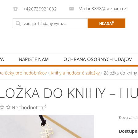
Martin8888@seznam.cz
+420739921082
VA
NAPÍŠTE NÁM
OCHRANA OSOBNÝCH ÚDAJOV
Darčeky pre hudobníkov
Knihy a hudobné záložky
Záložka do knih
LOŽKA DO KNIHY – H
Neohodnotené
Kovová zá
Dostupn