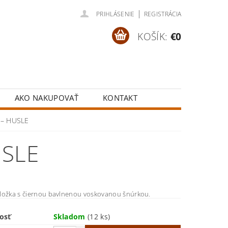
|
PRIHLÁSENIE
REGISTRÁCIA
KOŠÍK:
€0
AKO NAKUPOVAŤ
KONTAKT
y – HUSLE
USLE
ložka s čiernou bavlnenou voskovanou šnúrkou.
osť
Skladom
(12 ks)