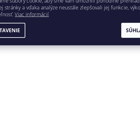
ame súbory cookie, aby sme vám umožnili pohodlné prehliad
 stránky a vďaka analýze neustále zlepšovali jej funkcie, výk
eľnosť.
Viac informácií
TAVENIE
SÚHL