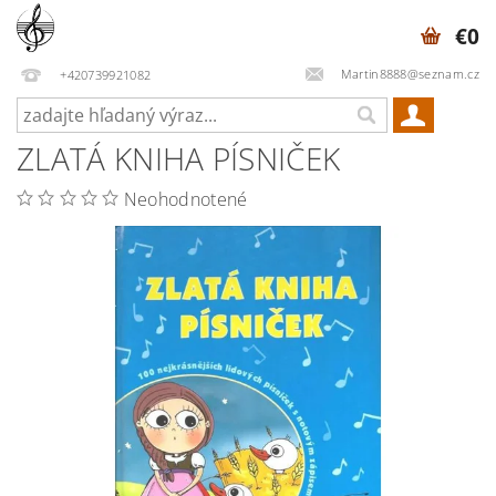
€0
Martin8888@seznam.cz
+420739921082
ZLATÁ KNIHA PÍSNIČEK
Neohodnotené