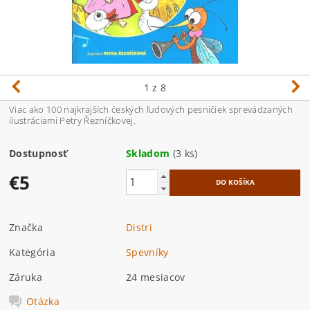
1
z 8
Viac ako 100 najkrajších českých ľudových pesničiek sprevádzaných
ilustráciami Petry Řezníčkovej.
Dostupnosť
Skladom
(3 ks)
€5
Značka
Distri
Kategória
Spevníky
Záruka
24 mesiacov
Otázka