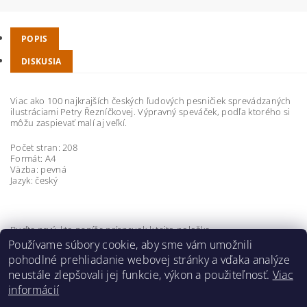
POPIS
DISKUSIA
Viac ako 100 najkrajších českých ľudových pesničiek sprevádzaných
ilustráciami Petry Řezníčkovej. Výpravný speváček, podľa ktorého si
môžu zaspievať malí aj veľkí.
Počet stran: 208
Formát: A4
Väzba: pevná
Jazyk: český
Buďte prvý, kto napíše príspevok k tejto položke.
Používame súbory cookie, aby sme vám umožnili
Pridať komentár
pohodlné prehliadanie webovej stránky a vďaka analýze
neustále zlepšovali jej funkcie, výkon a použiteľnosť.
Viac
informácií