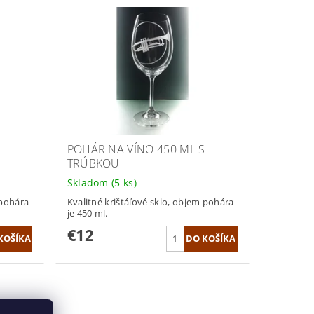
S
POHÁR NA VÍNO 450 ML S
TRÚBKOU
Skladom
(5 ks)
 pohára
Kvalitné krištáľové sklo, objem pohára
je 450 ml.
€12