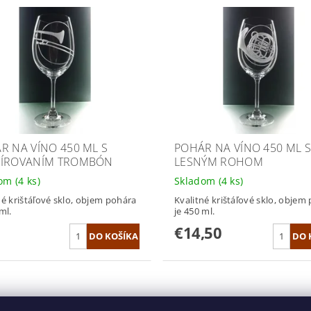
R NA VÍNO 450 ML S
POHÁR NA VÍNO 450 ML 
ÍROVANÍM TROMBÓN
LESNÝM ROHOM
dom
(4 ks)
Skladom
(4 ks)
né krištáľové sklo, objem pohára
Kvalitné krištáľové sklo, objem
ml.
je 450 ml.
€14,50