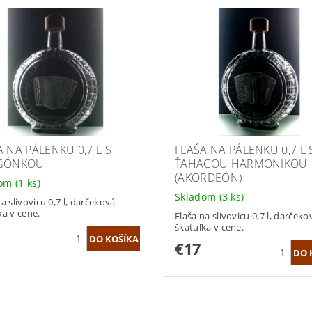
A NA PÁLENKU 0,7 L S
FĽAŠA NA PÁLENKU 0,7 L 
IGÓNKOU
ŤAHACOU HARMONIKOU
(AKORDEÓN)
dom
(1 ks)
Skladom
(3 ks)
a slivovicu 0,7 l, darčeková
ka v cene.
Fľaša na slivovicu 0,7 l, darčeko
škatuľka v cene.
€17