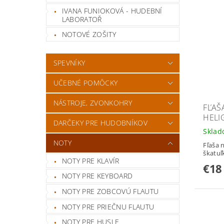
IVANA FUNIOKOVÁ - HUDEBNÍ
LABORATOŘ
NOTOVÉ ZOŠITY
SPEVNÍKY
UČEBNÉ POMÔCKY
NÁSTROJE, ZVONKOHRY
FĽAŠ
HEL
DARČEKY PRE HUDOBNÍKOV
Skla
NOTY
Fľaša n
škatuľ
NOTY PRE KLAVÍR
€18
NOTY PRE KEYBOARD
NOTY PRE ZOBCOVÚ FLAUTU
NOTY PRE PRIEČNU FLAUTU
NOTY PRE HUSLE