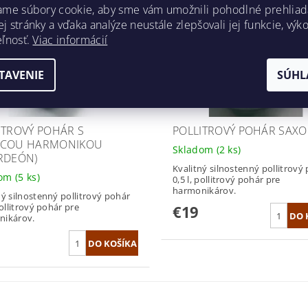
ame súbory cookie, aby sme vám umožnili pohodlné prehliad
 stránky a vďaka analýze neustále zlepšovali jej funkcie, výk
eľnosť.
Viac informácií
TAVENIE
SÚHL
ITROVÝ POHÁR S
POLLITROVÝ POHÁR SAX
ACOU HARMONIKOU
Skladom
(2 ks)
RDEÓN)
Kvalitný silnostenný pollitrový
dom
(5 ks)
0,5 l, pollitrový pohár pre
harmonikárov.
ný silnostenný pollitrový pohár
pollitrový pohár pre
€19
nikárov.