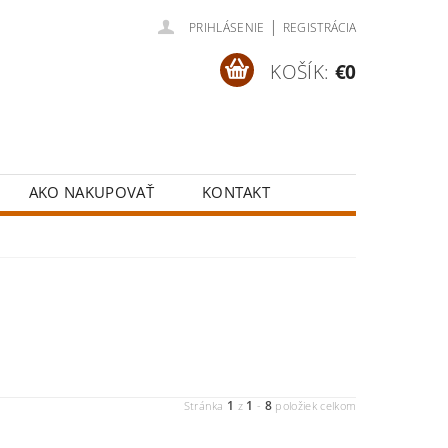
|
PRIHLÁSENIE
REGISTRÁCIA
KOŠÍK:
€0
AKO NAKUPOVAŤ
KONTAKT
1
1
8
Stránka
z
-
položiek celkom