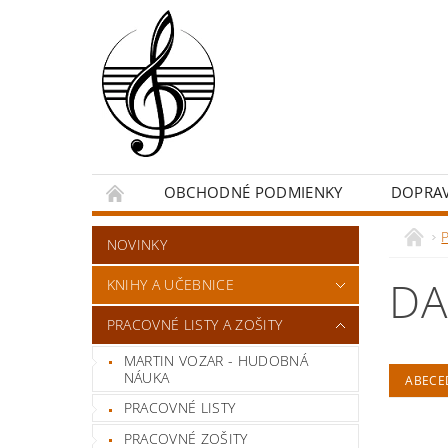
OBCHODNÉ PODMIENKY
DOPRA
NOVINKY
DA
KNIHY A UČEBNICE
PRACOVNÉ LISTY A ZOŠITY
MARTIN VOZAR - HUDOBNÁ
NÁUKA
ABECE
PRACOVNÉ LISTY
PRACOVNÉ ZOŠITY