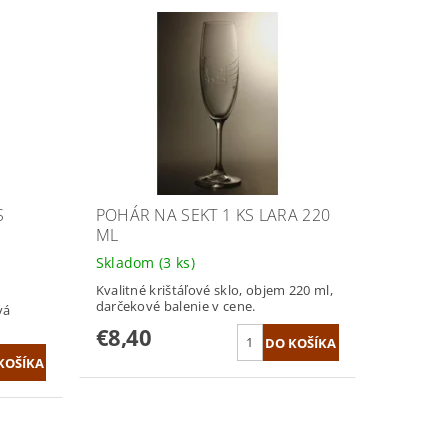
S
POHÁR NA SEKT 1 KS LARA 220
ML
Skladom
(3 ks)
Kvalitné krištáľové sklo, objem 220 ml,
darčekové balenie v cene.
vá
€8,40