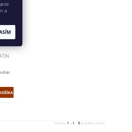
anie
on a
ASÍM
OFÓN
 pohár
1
1
8
Stránka
z
-
položiek celkom