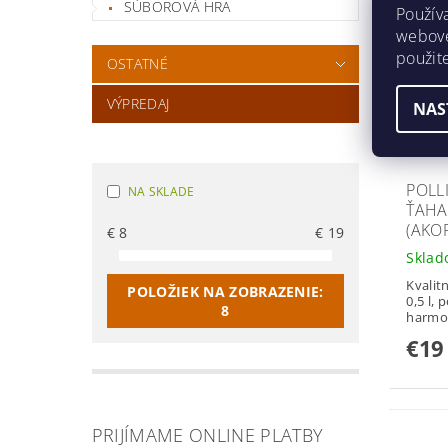
SÚBOROVÁ HRA
Použív
webovej
použit
OSTATNÉ
VÝPREDAJ
NAS
POLL
NA SKLADE
ŤAH
(AKO
€
8
€
19
Skla
Kvalit
POLOŽIEK NA ZOBRAZENIE:
0,5 l, 
8
harmo
€19
PRIJÍMAME ONLINE PLATBY