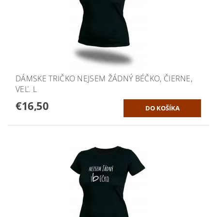
DÁMSKE TRIČKO NEJSEM ŽÁDNÝ BÉČKO, ČIERNE,
VEĽ. L
€16,50