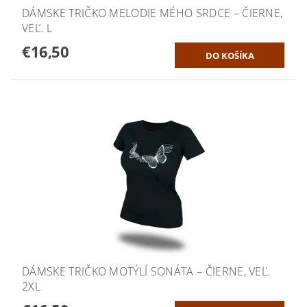
DÁMSKE TRIČKO MELODIE MÉHO SRDCE – ČIERNE,
VEĽ. L
€16,50
DÁMSKE TRIČKO MOTÝLÍ SONÁTA – ČIERNE, VEĽ.
2XL