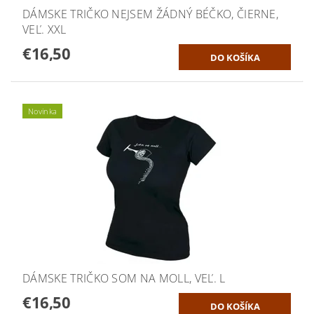
DÁMSKE TRIČKO NEJSEM ŽÁDNÝ BÉČKO, ČIERNE,
VEĽ. XXL
€16,50
Novinka
DÁMSKE TRIČKO SOM NA MOLL, VEĽ. L
€16,50