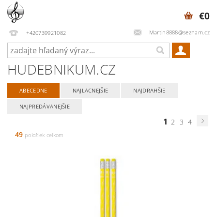
€0
Martin8888@seznam.cz
+420739921082
HUDEBNIKUM.CZ
ABECEDNE
NAJLACNEJŠIE
NAJDRAHŠIE
NAJPREDÁVANEJŠIE
1
2
3
4
49
položiek celkom