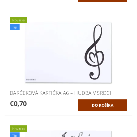
Novinka
Tip
DARČEKOVÁ KARTIČKA A6 – HUDBA V SRDCI
€0,70
Novinka
Tip