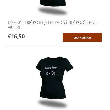
DÁMSKE TRIČKO NEJSEM ŽÁDNÝ BÉČKO, ČIERNE,
VEĽ. XL
€16,50