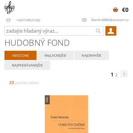
€0
Martin8888@seznam.cz
+420739921082
HUDOBNÝ FOND
ABECEDNE
NAJLACNEJŠIE
NAJDRAHŠIE
NAJPREDÁVANEJŠIE
1
2
23
položiek celkom