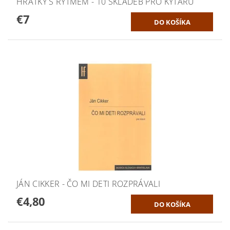
HRÁTKY S RYTMEM - 10 SKLADEB PRO KYTARU
€7
JÁN CIKKER - ČO MI DETI ROZPRÁVALI
€4,80