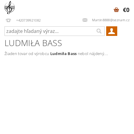
€0
Martin8888@seznam.cz
+420739921082
LUDMIŁA BASS
Žiaden tovar od výrobcu
Ludmiła Bass
nebol nájdený....