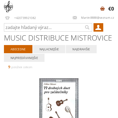
€0
Martin8888@seznam.cz
+420739921082
MUSIC DISTRIBUCE MISTROVICE
ABECEDNE
NAJLACNEJŠIE
NAJDRAHŠIE
NAJPREDÁVANEJŠIE
9
položiek celkom