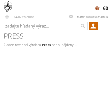
€0
Martin8888@seznam.cz
+420739921082
PRESS
Žiaden tovar od výrobcu
Press
nebol nájdený....