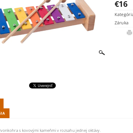
€16
Kategóri
Záruka
SIA
zvonkohra s kovovými kameňmi v rozsahu jednej oktávy.