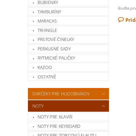
BUBIENKY
Buďte prv
TAMBURÍNY
Pri
MARACAS
TRIANGLE
PRSTOVÉ ČINELKY
PERKUSNÉ SADY
RYTMICKÉ PALIČKY
KAZOO
OSTATNÉ
DARČEKY PRE HUDOBNÍKOV
NOTY
NOTY PRE KLAVÍR
NOTY PRE KEYBOARD
NOTY PRE ZOBCOVÚ FLAUTU