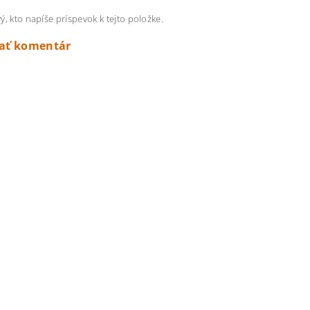
ý, kto napíše príspevok k tejto položke.
dať komentár