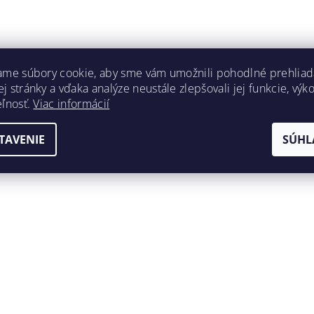
ame súbory cookie, aby sme vám umožnili pohodlné prehliad
 stránky a vďaka analýze neustále zlepšovali jej funkcie, výk
eľnosť.
Viac informácií
TAVENIE
SÚHL