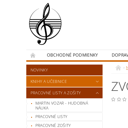
OBCHODNÉ PODMIENKY
DOPRA
NOVINKY
ZV
KNIHY A UČEBNICE
PRACOVNÉ LISTY A ZOŠITY
MARTIN VOZAR - HUDOBNÁ
NÁUKA
PRACOVNÉ LISTY
PRACOVNÉ ZOŠITY