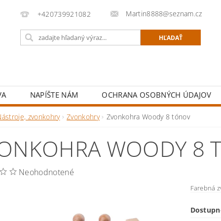
Martin8888@seznam.cz
+420739921082
VA
NAPÍŠTE NÁM
OCHRANA OSOBNÝCH ÚDAJOV
Nástroje, zvonkohry
Zvonkohry
Zvonkohra Woody 8 tónov
ONKOHRA WOODY 8 
Neohodnotené
Farebná z
Dostupn