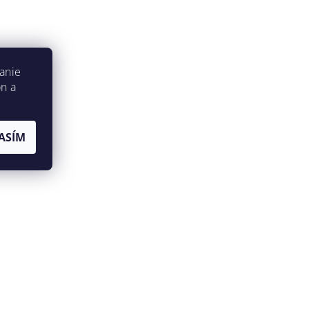
anie
on a
ASÍM