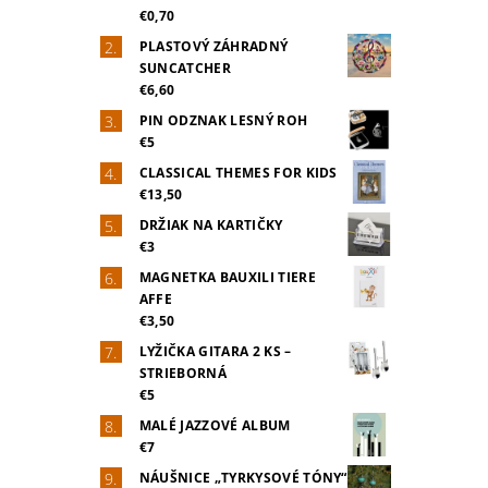
€0,70
PLASTOVÝ ZÁHRADNÝ
SUNCATCHER
€6,60
PIN ODZNAK LESNÝ ROH
€5
CLASSICAL THEMES FOR KIDS
€13,50
DRŽIAK NA KARTIČKY
€3
MAGNETKA BAUXILI TIERE
AFFE
€3,50
LYŽIČKA GITARA 2 KS –
STRIEBORNÁ
€5
MALÉ JAZZOVÉ ALBUM
€7
NÁUŠNICE „TYRKYSOVÉ TÓNY“