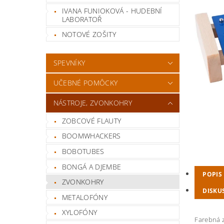
IVANA FUNIOKOVÁ - HUDEBNÍ
LABORATOŘ
NOTOVÉ ZOŠITY
SPEVNÍKY
UČEBNÉ POMÔCKY
NÁSTROJE, ZVONKOHRY
ZOBCOVÉ FLAUTY
BOOMWHACKERS
BOBOTUBES
BONGÁ A DJEMBE
POPIS
ZVONKOHRY
DISKU
METALOFÓNY
XYLOFÓNY
Farebná 