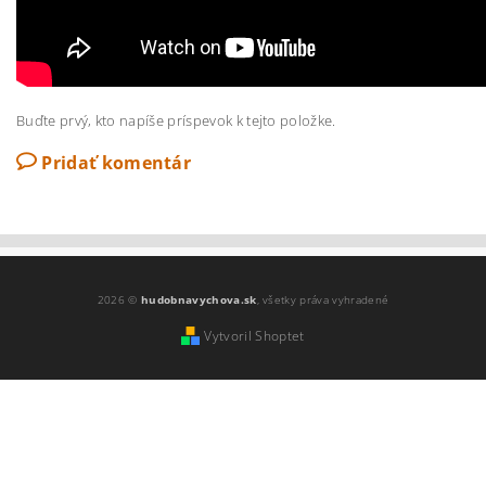
Buďte prvý, kto napíše príspevok k tejto položke.
Pridať komentár
2026 ©
hudobnavychova.sk
, všetky práva vyhradené
Vytvoril Shoptet