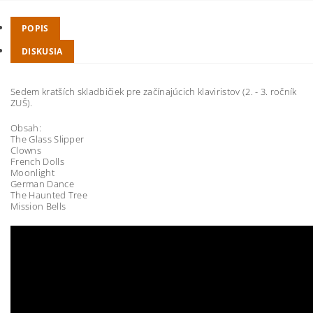
POPIS
DISKUSIA
Sedem kratších skladbičiek pre začínajúcich klaviristov (2. - 3. ročník
ZUŠ).
Obsah:
The Glass Slipper
Clowns
French Dolls
Moonlight
German Dance
The Haunted Tree
Mission Bells