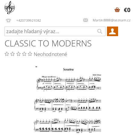
€0
Martin8888@seznam.cz
+420739921082
CLASSIC TO MODERNS
Neohodnotené