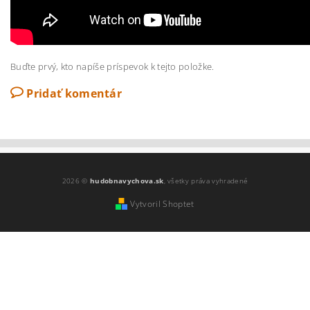
Buďte prvý, kto napíše príspevok k tejto položke.
Pridať komentár
2026 ©
hudobnavychova.sk
, všetky práva vyhradené
Vytvoril Shoptet