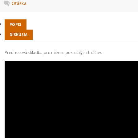
Otázka
POPIS
DISKUSIA
Prednesová skladba pre mierne pokročilých hráčov.