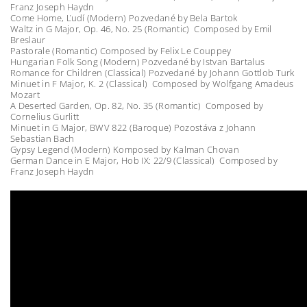
Franz Joseph Haydn
Come Home, Ľudí (Modern) Pozvedané by Bela Bartok
Waltz in G Major, Op. 46, No. 25 (Romantic) Composed by Emil
Breslaur
Pastorale (Romantic) Composed by Felix Le Couppey
Hungarian Folk Song (Modern) Pozvedané by Istvan Bartalus
Romance for Children (Classical) Pozvedané by Johann Gottlob Turk
Minuet in F Major, K. 2 (Classical) Composed by Wolfgang Amadeus
Mozart
A Deserted Garden, Op. 82, No. 35 (Romantic) Composed by
Cornelius Gurlitt
Minuet in G Major, BWV 822 (Baroque) Pozostáva z Johann
Sebastian Bach
Gypsy Legend (Modern) Komposed by Kalman Chovan
German Dance in E Major, Hob IX: 22/9 (Classical) Composed by
Franz Joseph Haydn