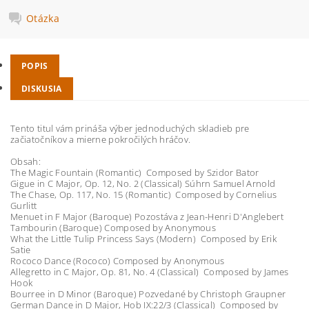
Otázka
POPIS
DISKUSIA
Tento titul vám prináša výber jednoduchých skladieb pre
začiatočníkov a mierne pokročilých hráčov.
Obsah:
The Magic Fountain (Romantic) Composed by Szidor Bator
Gigue in C Major, Op. 12, No. 2 (Classical) Súhrn Samuel Arnold
The Chase, Op. 117, No. 15 (Romantic) Composed by Cornelius
Gurlitt
Menuet in F Major (Baroque) Pozostáva z Jean-Henri D'Anglebert
Tambourin (Baroque) Composed by Anonymous
What the Little Tulip Princess Says (Modern) Composed by Erik
Satie
Rococo Dance (Rococo) Composed by Anonymous
Allegretto in C Major, Op. 81, No. 4 (Classical) Composed by James
Hook
Bourree in D Minor (Baroque) Pozvedané by Christoph Graupner
German Dance in D Major, Hob IX:22/3 (Classical) Composed by