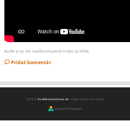
Buďte prvý, kto napíše príspevok k tejto položke.
Pridať komentár
2026 ©
hudobnavychova.sk
, všetky práva vyhradené
Vytvoril Shoptet