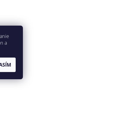
anie
on a
ASÍM