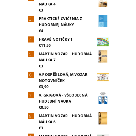
NÁUKA 4
€3
PRAKTICKÉ CVIČENIA Z
HUDOBNEJ NÁUKY
€4
HRAVÉ NOTIČKY 1
€11,50
MARTIN VOZAR – HUDOBNÁ
NÁUKA 7
€3
V.POSPÍŠILOVÁ, M.VOZAR -
NOTOVNÍČEK
€3,90
V. GRIGOVÁ - VŠEOBECNÁ
HUDEBNÍ NAUKA
€8,50
MARTIN VOZAR – HUDOBNÁ
NÁUKA 6
€3