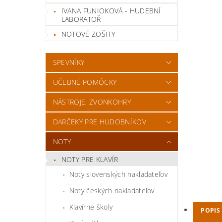
IVANA FUNIOKOVÁ - HUDEBNÍ
LABORATOŘ
NOTOVÉ ZOŠITY
SPEVNÍKY
UČEBNÉ POMÔCKY
NÁSTROJE, ZVONKOHRY
DARČEKY PRE HUDOBNÍKOV
NOTY
NOTY PRE KLAVÍR
Noty slovenských nakladateľov
Noty českých nakladateľov
Klavírne školy
POPIS