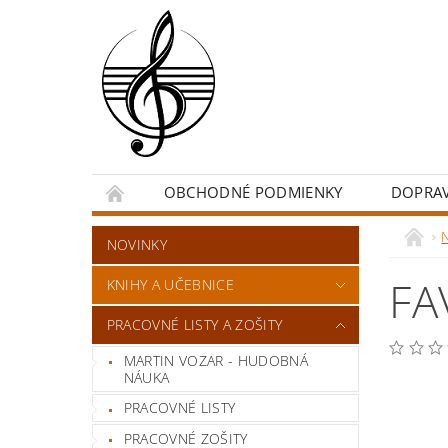
OBCHODNÉ PODMIENKY
DOPRA
NOVINKY
FA
KNIHY A UČEBNICE
PRACOVNÉ LISTY A ZOŠITY
MARTIN VOZAR - HUDOBNÁ
NÁUKA
PRACOVNÉ LISTY
PRACOVNÉ ZOŠITY