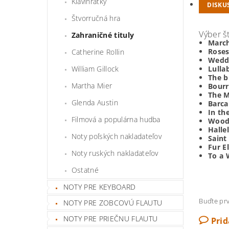
Klavihrátky
DISKU
Štvorručná hra
Výber š
Zahraničné tituly
March
Rose
Catherine Rollin
Wedd
William Gillock
Lulla
The b
Martha Mier
Bour
The 
Glenda Austin
Barca
In th
Filmová a populárna hudba
Wood
Halle
Noty poľských nakladateľov
Saint
Fur E
Noty ruských nakladateľov
To a 
Ostatné
NOTY PRE KEYBOARD
Buďte prv
NOTY PRE ZOBCOVÚ FLAUTU
NOTY PRE PRIEČNU FLAUTU
Pri