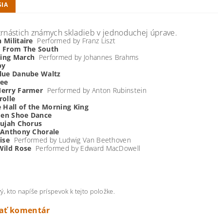
SIA
trnástich známych skladieb v jednoduchej úprave.
 Militaire
Performed by Franz Liszt
s From The South
ing March
Performed by Johannes Brahms
by
lue Danube Waltz
ree
Merry Farmer
Performed by Anton Rubinstein
rolle
e Hall of the Morning King
en Shoe Dance
lujah Chorus
 Anthony Chorale
lise
Performed by Ludwig Van Beethoven
Wild Rose
Performed by Edward MacDowell
ý, kto napíše príspevok k tejto položke.
dať komentár