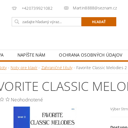
Martin8888@seznam.cz
+420739921082
VA
NAPÍŠTE NÁM
OCHRANA OSOBNÝCH ÚDAJOV
Noty
Noty pre klavír
Zahraničné tituly
Favorite Classic Melodies 2
VORITE CLASSIC MELO
Neohodnotené
Výber štr
Dostupn