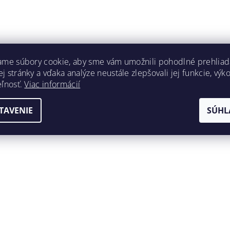
ame súbory cookie, aby sme vám umožnili pohodlné prehliad
 stránky a vďaka analýze neustále zlepšovali jej funkcie, výk
eľnosť.
Viac informácií
TAVENIE
SÚHL