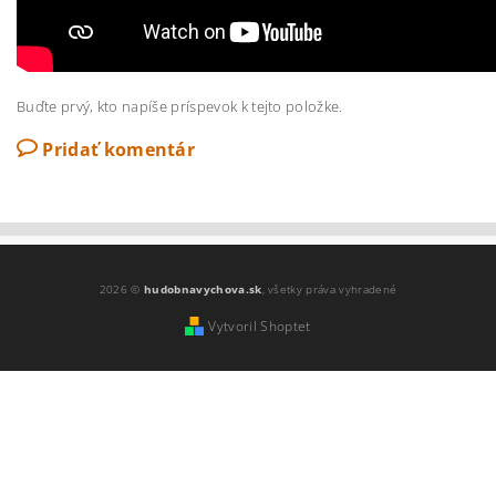
Buďte prvý, kto napíše príspevok k tejto položke.
Pridať komentár
2026 ©
hudobnavychova.sk
, všetky práva vyhradené
Vytvoril Shoptet