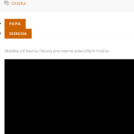
Otázka
POPIS
DISKUSIA
Skladba od Kevina Olsona pre mierne pokročilých hráčov.