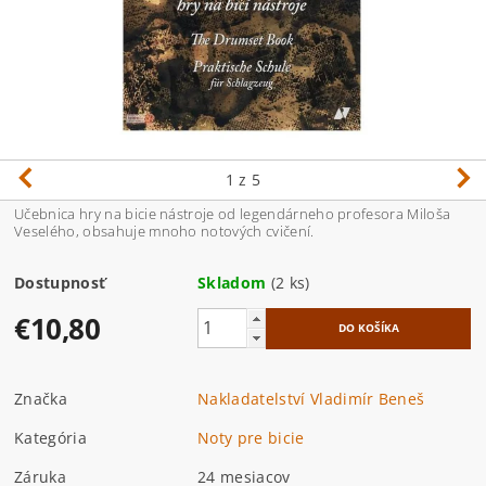
1
z 5
Učebnica hry na bicie nástroje od legendárneho profesora Miloša
Veselého, obsahuje mnoho notových cvičení.
Dostupnosť
Skladom
(2 ks)
€10,80
Značka
Nakladatelství Vladimír Beneš
Kategória
Noty pre bicie
Záruka
24 mesiacov