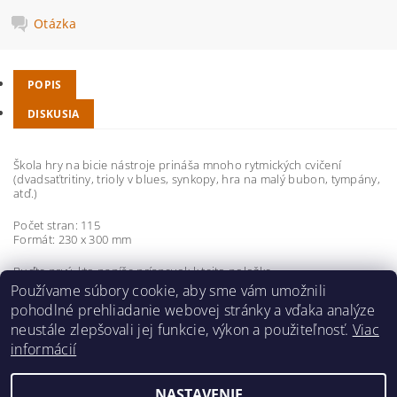
Otázka
POPIS
DISKUSIA
Škola hry na bicie nástroje prináša mnoho rytmických cvičení
(dvadsaťtritiny, trioly v blues, synkopy, hra na malý bubon, tympány,
atď.)
Počet stran: 115
Formát: 230 x 300 mm
Buďte prvý, kto napíše príspevok k tejto položke.
Používame súbory cookie, aby sme vám umožnili
Pridať komentár
pohodlné prehliadanie webovej stránky a vďaka analýze
neustále zlepšovali jej funkcie, výkon a použiteľnosť.
Viac
informácií
NASTAVENIE