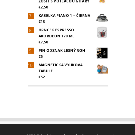
ZOŠIT S POTLAČOU GITARY
€2,50
KABELKA PIANO 1 – ČIERNA
€13
HRNČEK ESPRESSO
AKORDEÓN 170 ML
€7,50
PIN ODZNAK LESNÝ ROH
€5
MAGNETICKÁ VÝUKOVÁ
TABULE
€52