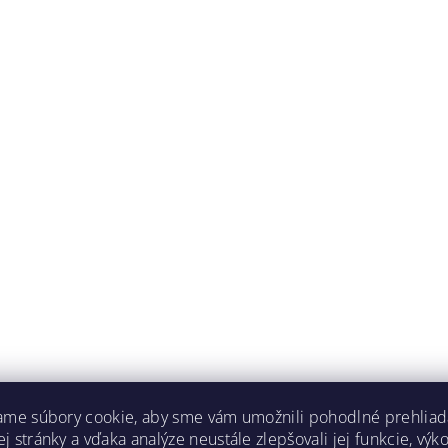
ame súbory cookie, aby sme vám umožnili pohodlné prehliad
 stránky a vďaka analýze neustále zlepšovali jej funkcie, výk