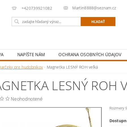
Martin8888@seznam.cz
+420739921082
VA
NAPÍŠTE NÁM
OCHRANA OSOBNÝCH ÚDAJOV
Darčeky pre hudobníkov
Magnetka LESNÝ ROH veľká
GNETKA LESNÝ ROH 
Neohodnotené
Rozmery 9
Dostupn