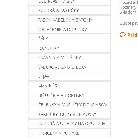
USB FLASH DISKY
Pozadie: 
Rozmery:
PUZDRÁ A TAŠTIČKY
Skladom 1
TAŠKY, KABELKY A BATOHY
Buďte prv
OBLEČENIE A DOPLNKY
Pri
ŠÁLY
DÁŽDNIKY
KRAVATY A MOTÝLIKY
VRECKOVÉ ZRKADIELKA
VEJÁRE
MANIKÚRA
BIŽUTÉRIA A DOPLNKY
ČELENKY A MAŠLIČKY DO VLASOV
KRABIČKY, DÓZY A LIEKOVKY
PUZDRÁ A UTIERKY NA OKULIARE
HRNČEKY A POHÁRE