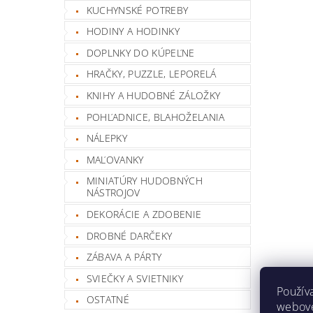
KUCHYNSKÉ POTREBY
HODINY A HODINKY
DOPLNKY DO KÚPEĽNE
HRAČKY, PUZZLE, LEPORELÁ
KNIHY A HUDOBNÉ ZÁLOŽKY
POHĽADNICE, BLAHOŽELANIA
NÁLEPKY
MAĽOVANKY
MINIATÚRY HUDOBNÝCH
NÁSTROJOV
DEKORÁCIE A ZDOBENIE
DROBNÉ DARČEKY
ZÁBAVA A PÁRTY
SVIEČKY A SVIETNIKY
Použív
OSTATNÉ
webovej