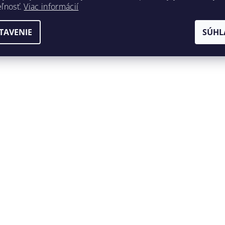
eľnosť.
Viac informácií
TAVENIE
SÚHL