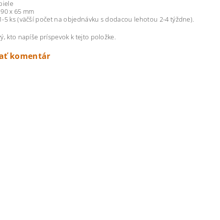
biele
 90 x 65 mm
-5 ks (väčší počet na objednávku s dodacou lehotou 2-4 týždne).
ý, kto napíše príspevok k tejto položke.
dať komentár