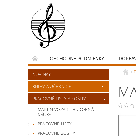
OBCHODNÉ PODMIENKY
DOPRA
NOVINKY
MA
KNIHY A UČEBNICE
PRACOVNÉ LISTY A ZOŠITY
MARTIN VOZAR - HUDOBNÁ
NÁUKA
PRACOVNÉ LISTY
PRACOVNÉ ZOŠITY