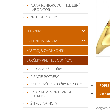
IVANA FUNIOKOVÁ - HUDEBNÍ
LABORATOŘ
NOTOVÉ ZOŠITY
SPEVNÍKY
UČEBNÉ POMÔCKY
NÁSTROJE, ZVONKOHRY
DARČEKY PRE HUDOBNÍKOV
BLOKY A ZÁPISNÍKY
PÍSACIE POTREBY
ZAKLADAČE A ZLOŽKY NA NOTY
POPIS
ŠKOLSKÉ A KANCELÁRSKE
DISKU
POTREBY
ŠTIPCE NA NOTY
Magnetka