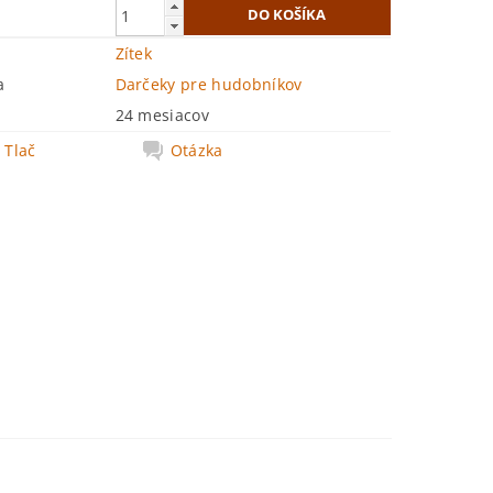
Zítek
a
Darčeky pre hudobníkov
24 mesiacov
Tlač
Otázka