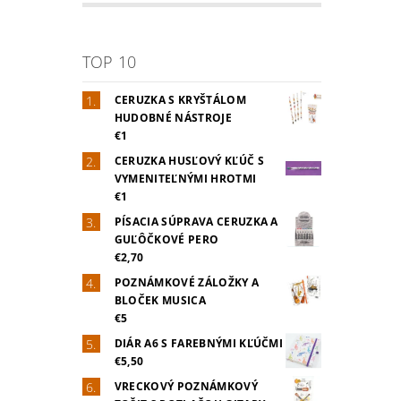
TOP 10
CERUZKA S KRYŠTÁLOM
HUDOBNÉ NÁSTROJE
€1
CERUZKA HUSĽOVÝ KĽÚČ S
VYMENITEĽNÝMI HROTMI
€1
PÍSACIA SÚPRAVA CERUZKA A
GUĽÔČKOVÉ PERO
€2,70
POZNÁMKOVÉ ZÁLOŽKY A
BLOČEK MUSICA
€5
DIÁR A6 S FAREBNÝMI KĽÚČMI
€5,50
VRECKOVÝ POZNÁMKOVÝ