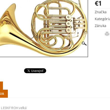
€1
Značka
Kategóri
Záruka
SIA
 LESNÝ ROH veľká