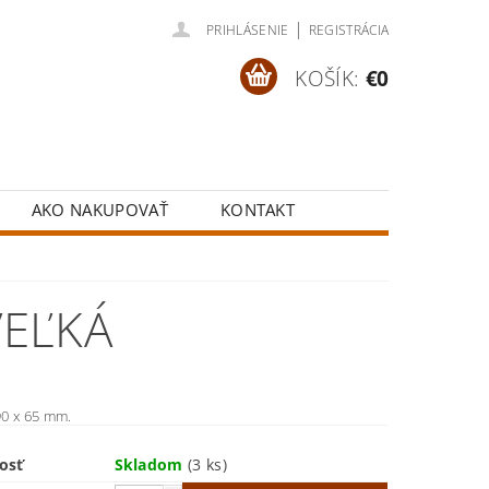
|
PRIHLÁSENIE
REGISTRÁCIA
KOŠÍK:
€0
AKO NAKUPOVAŤ
KONTAKT
VEĽKÁ
0 x 65 mm.
osť
Skladom
(3 ks)