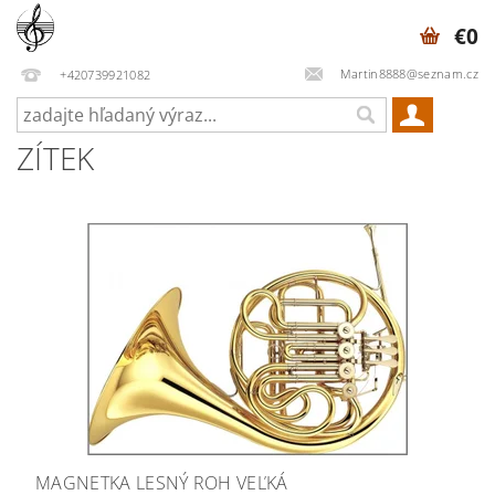
€0
Martin8888@seznam.cz
+420739921082
ZÍTEK
MAGNETKA LESNÝ ROH VEĽKÁ