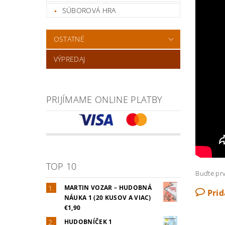
SÚBOROVÁ HRA
OSTATNÉ
VÝPREDAJ
PRIJÍMAME ONLINE PLATBY
TOP 10
Buďte prv
MARTIN VOZAR – HUDOBNÁ
Pri
NÁUKA 1 (20 KUSOV A VIAC)
€1,90
HUDOBNÍČEK 1