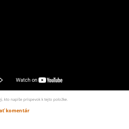
ý, kto napíše príspevok k tejto položke.
dať komentár