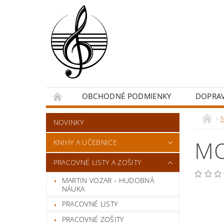
OBCHODNÉ PODMIENKY
DOPRA
NOVINKY
MO
KNIHY A UČEBNICE
PRACOVNÉ LISTY A ZOŠITY
MARTIN VOZAR - HUDOBNÁ
NÁUKA
PRACOVNÉ LISTY
PRACOVNÉ ZOŠITY