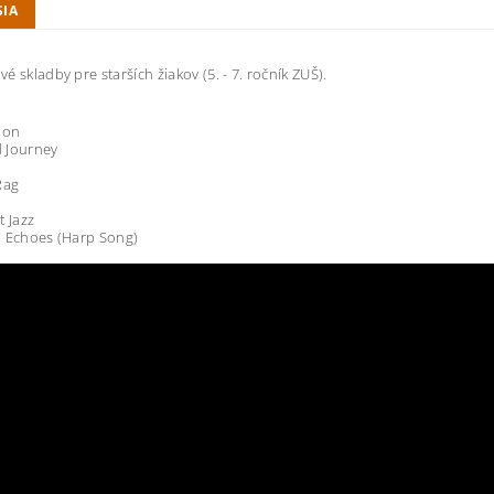
SIA
é skladby pre starších žiakov (5. - 7. ročník ZUŠ).
ion
 Journey
Rag
t Jazz
l Echoes (Harp Song)