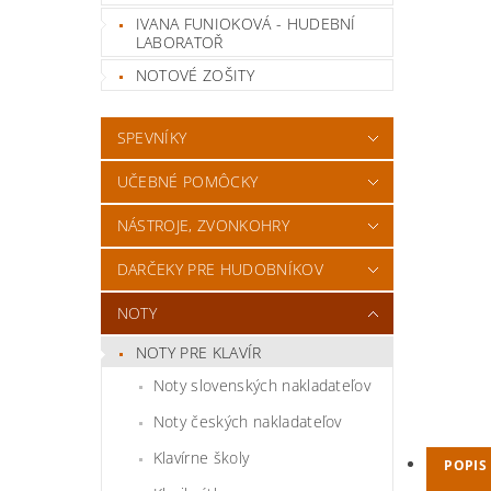
IVANA FUNIOKOVÁ - HUDEBNÍ
LABORATOŘ
NOTOVÉ ZOŠITY
SPEVNÍKY
UČEBNÉ POMÔCKY
NÁSTROJE, ZVONKOHRY
DARČEKY PRE HUDOBNÍKOV
NOTY
NOTY PRE KLAVÍR
Noty slovenských nakladateľov
Noty českých nakladateľov
Klavírne školy
POPIS