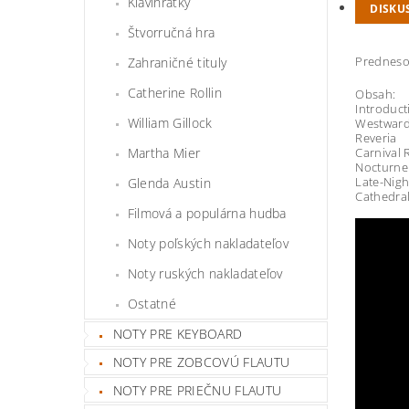
Klavihrátky
DISKU
Štvorručná hra
Prednesov
Zahraničné tituly
Catherine Rollin
Obsah:
Introduct
William Gillock
Westward
Reveria
Martha Mier
Carnival 
Nocturne
Late-Nigh
Glenda Austin
Cathedra
Filmová a populárna hudba
Noty poľských nakladateľov
Noty ruských nakladateľov
Ostatné
NOTY PRE KEYBOARD
NOTY PRE ZOBCOVÚ FLAUTU
NOTY PRE PRIEČNU FLAUTU