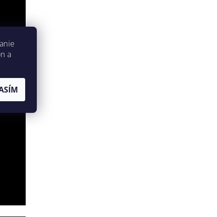
anie
on a
ASÍM