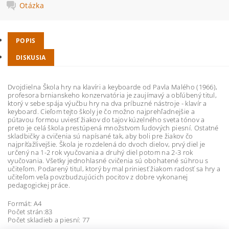
Otázka
POPIS
DISKUSIA
Dvojdielna Škola hry na klavíri a keyboarde od Pavla Malého (1966),
profesora brnianskeho konzervatória je zaujímavý a obľúbený titul,
ktorý v sebe spája výučbu hry na dva príbuzné nástroje - klavír a
keyboard. Cieľom tejto školy je čo možno najprehľadnejšie a
pútavou formou uviesť žiakov do tajov kúzelného sveta tónov a
preto je celá škola prestúpená množstvom ľudových piesní. Ostatné
skladbičky a cvičenia sú napísané tak, aby boli pre žiakov čo
najpríťažlivejšie. Škola je rozdelená do dvoch dielov, prvý diel je
určený na 1-2 rok vyučovania a druhý diel potom na 2-3 rok
vyučovania. Všetky jednohlasné cvičenia sú obohatené súhrou s
učiteľom. Podarený titul, ktorý by mal priniesť žiakom radosť sa hry a
učiteľom veľa povzbudzujúcich pocitov z dobre vykonanej
pedagogickej práce.
Formát: A4
Počet strán:83
Počet skladieb a piesní: 77