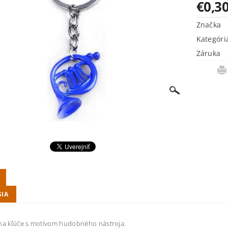
€0,3
Značka
Kategóri
Záruka
SIA
 na kľúče s motívom hudobného nástroja.