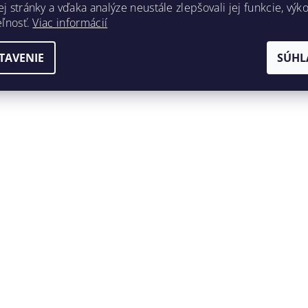
 stránky a vďaka analýze neustále zlepšovali jej funkcie, výk
eľnosť.
Viac informácií
TAVENIE
SÚHL