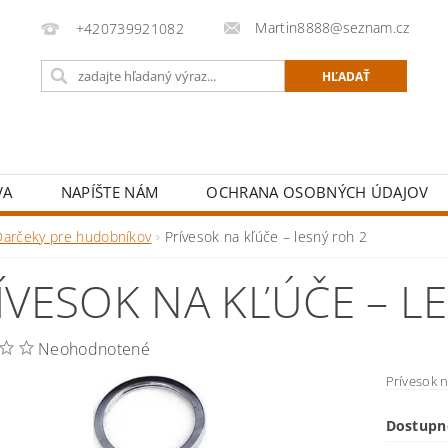
Martin8888@seznam.cz
+420739921082
VA
NAPÍŠTE NÁM
OCHRANA OSOBNÝCH ÚDAJOV
Darčeky pre hudobníkov
Prívesok na kľúče – lesný roh 2
ÍVESOK NA KĽÚČE – L
Neohodnotené
Prívesok 
Dostupn