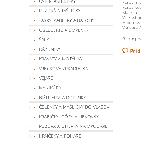
USB FLASH DISKY
Farba: m
Farba kov
PUZDRÁ A TAŠTIČKY
Materiál:
Veľkosť p
TAŠKY, KABELKY A BATOHY
Hmotnosť
Výrobca /
OBLEČENIE A DOPLNKY
Buďte prv
ŠÁLY
DÁŽDNIKY
Pri
KRAVATY A MOTÝLIKY
VRECKOVÉ ZRKADIELKA
VEJÁRE
MANIKÚRA
BIŽUTÉRIA A DOPLNKY
ČELENKY A MAŠLIČKY DO VLASOV
KRABIČKY, DÓZY A LIEKOVKY
PUZDRÁ A UTIERKY NA OKULIARE
HRNČEKY A POHÁRE