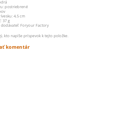
odrá
u: postriebrené
 kov
rívesku: 4,5 cm
: 37 g
 dodávateľ: Foryour Factory
ý, kto napíše príspevok k tejto položke.
dať komentár