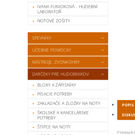
IVANA FUNIOKOVÁ - HUDEBNÍ
LABORATOŘ
NOTOVÉ ZOŠITY
SPEVNÍKY
UČEBNÉ POMÔCKY
NÁSTROJE, ZVONKOHRY
DARČEKY PRE HUDOBNÍKOV
BLOKY A ZÁPISNÍKY
PÍSACIE POTREBY
ZAKLADAČE A ZLOŽKY NA NOTY
POPIS
ŠKOLSKÉ A KANCELÁRSKE
DISKU
POTREBY
ŠTIPCE NA NOTY
Prívesok