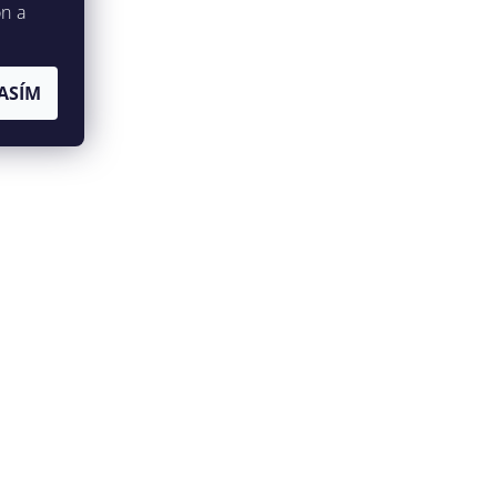
on a
ASÍM