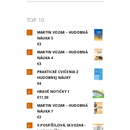
TOP 10
MARTIN VOZAR – HUDOBNÁ
NÁUKA 5
€3
MARTIN VOZAR – HUDOBNÁ
NÁUKA 4
€3
PRAKTICKÉ CVIČENIA Z
HUDOBNEJ NÁUKY
€4
HRAVÉ NOTIČKY 1
€11,50
MARTIN VOZAR – HUDOBNÁ
NÁUKA 7
€3
V.POSPÍŠILOVÁ, M.VOZAR -