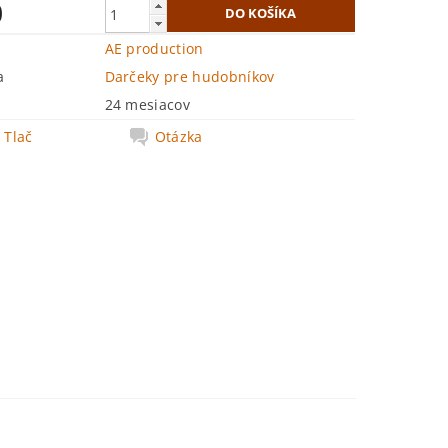
0
AE production
a
Darčeky pre hudobníkov
24 mesiacov
Tlač
Otázka