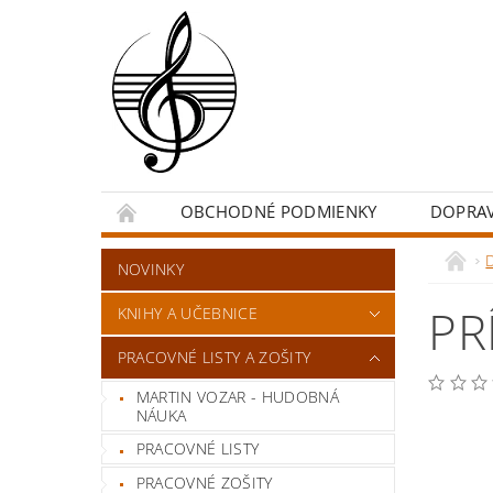
OBCHODNÉ PODMIENKY
DOPRA
NOVINKY
PR
KNIHY A UČEBNICE
PRACOVNÉ LISTY A ZOŠITY
MARTIN VOZAR - HUDOBNÁ
NÁUKA
PRACOVNÉ LISTY
PRACOVNÉ ZOŠITY