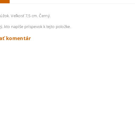
úžok. Veľkosť 7,5 cm. Černý.
ý, kto napíše príspevok k tejto položke.
dať komentár