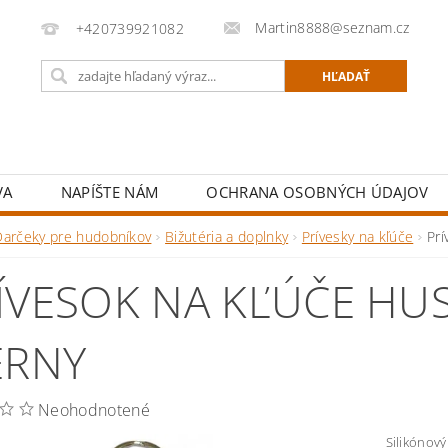
Martin8888@seznam.cz
+420739921082
VA
NAPÍŠTE NÁM
OCHRANA OSOBNÝCH ÚDAJOV
Darčeky pre hudobníkov
Bižutéria a doplnky
Prívesky na kľúče
Prí
ÍVESOK NA KĽÚČE HU
ERNY
Neohodnotené
Silikónový