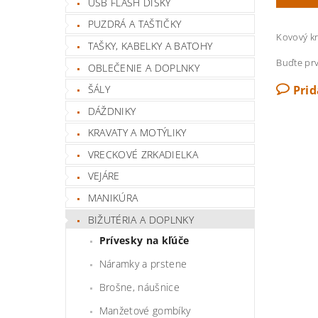
USB FLASH DISKY
PUZDRÁ A TAŠTIČKY
Kovový kr
TAŠKY, KABELKY A BATOHY
Buďte prv
OBLEČENIE A DOPLNKY
Pri
ŠÁLY
DÁŽDNIKY
KRAVATY A MOTÝLIKY
VRECKOVÉ ZRKADIELKA
VEJÁRE
MANIKÚRA
BIŽUTÉRIA A DOPLNKY
Prívesky na kľúče
Náramky a prstene
Brošne, náušnice
Manžetové gombíky