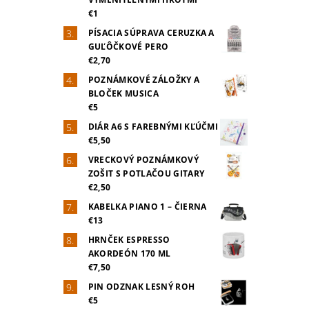
€1
PÍSACIA SÚPRAVA CERUZKA A
GUĽÔČKOVÉ PERO
€2,70
POZNÁMKOVÉ ZÁLOŽKY A
BLOČEK MUSICA
€5
DIÁR A6 S FAREBNÝMI KĽÚČMI
€5,50
VRECKOVÝ POZNÁMKOVÝ
ZOŠIT S POTLAČOU GITARY
€2,50
KABELKA PIANO 1 – ČIERNA
€13
HRNČEK ESPRESSO
AKORDEÓN 170 ML
€7,50
PIN ODZNAK LESNÝ ROH
€5