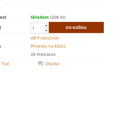
osť
Skladom
(308 ks)
0
AB Production
a
Prívesky na kľúče
24 mesiacov
Tlač
Otázka