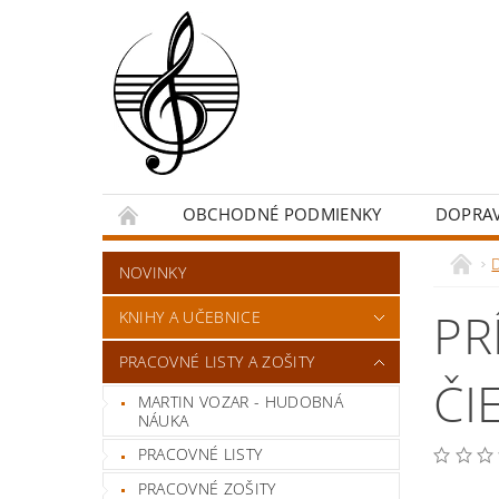
OBCHODNÉ PODMIENKY
DOPRA
NOVINKY
PR
KNIHY A UČEBNICE
PRACOVNÉ LISTY A ZOŠITY
ČI
MARTIN VOZAR - HUDOBNÁ
NÁUKA
PRACOVNÉ LISTY
PRACOVNÉ ZOŠITY