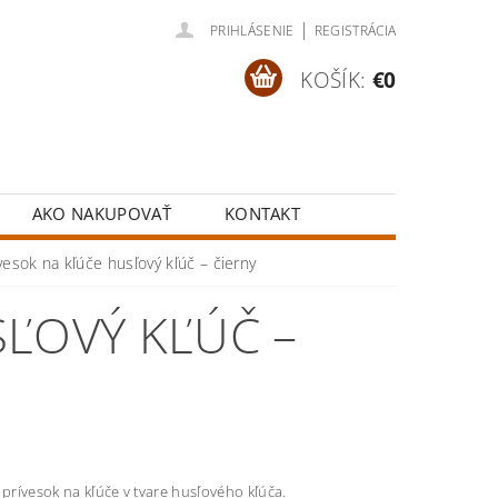
|
PRIHLÁSENIE
REGISTRÁCIA
KOŠÍK:
€0
AKO NAKUPOVAŤ
KONTAKT
vesok na kľúče husľový kľúč – čierny
SĽOVÝ KĽÚČ –
 prívesok na kľúče v tvare husľového kľúča.