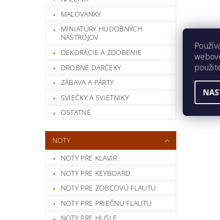
MAĽOVANKY
MINIATÚRY HUDOBNÝCH
NÁSTROJOV
Použív
DEKORÁCIE A ZDOBENIE
webovej
použit
DROBNÉ DARČEKY
ZÁBAVA A PÁRTY
NAS
SVIEČKY A SVIETNIKY
OSTATNÉ
NOTY
NOTY PRE KLAVÍR
NOTY PRE KEYBOARD
NOTY PRE ZOBCOVÚ FLAUTU
NOTY PRE PRIEČNU FLAUTU
NOTY PRE HUSLE