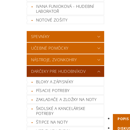
IVANA FUNIOKOVÁ - HUDEBNÍ
LABORATOŘ
NOTOVÉ ZOŠITY
SPEVNÍKY
UČEBNÉ POMÔCKY
NÁSTROJE, ZVONKOHRY
DARČEKY PRE HUDOBNÍKOV
BLOKY A ZÁPISNÍKY
PÍSACIE POTREBY
ZAKLADAČE A ZLOŽKY NA NOTY
ŠKOLSKÉ A KANCELÁRSKE
POTREBY
POPIS
ŠTIPCE NA NOTY
DISKU