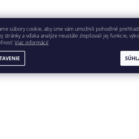
ame súbory cookie, aby sme vám umožnili pohodlné prehliad
 stránky a vďaka analýze neustále zlepšovali jej funkcie, výk
eľnosť.
Viac informácií
TAVENIE
SÚHL