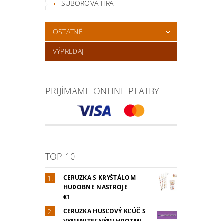
SÚBOROVÁ HRA
OSTATNÉ
VÝPREDAJ
PRIJÍMAME ONLINE PLATBY
TOP 10
CERUZKA S KRYŠTÁLOM
HUDOBNÉ NÁSTROJE
€1
CERUZKA HUSĽOVÝ KĽÚČ S
VYMENITEĽNÝMI HROTMI