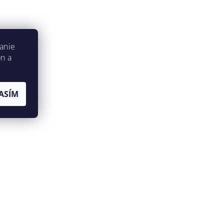
anie
on a
ASÍM