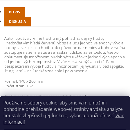
POPIS
DISKUSIA
Autor podáva v knihe trochu iný pohľad na dejiny hudby.
Predovšetkým hľadá červenú niť spájajúcu jednotlivé epochy vývoja
hudby. Ukazuje, ako hudba ako pôvodne dar nebies a bohov zvoľna
zostupuje na zemi a stáva sa naskrz ľudskou záležitosťou. Všetko
dokumentuje množstvom hudobných ukážok z jednotlivých epoch a
od jednotlivých komponistov. V závere sa zamýšľa nad ďalšími
perspektívami vývoja hudby a možnosťami jej využitia v pedagogike,
liturgii atď. – na ľudské vzdelanie i povznesenie.
Formát: 140 x 200 mm
Počet stran: 152
Buďte prvý, kto napíše príspevok k tejto položke.
Používame súbory cookie, aby sme vám umožnili
Pridať komentár
pohodlné prehliadanie webovej stránky a vďaka analýze
neustále zlepšovali jej funkcie, výkon a použiteľnosť.
Viac
informácií