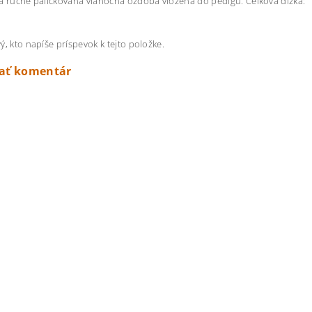
a ručne paličkovaná vianočná ozdoba vložená do pedigu. Celková dĺžka:
ý, kto napíše príspevok k tejto položke.
dať komentár