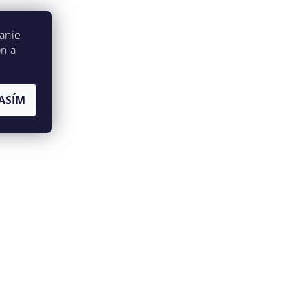
anie
on a
ASÍM