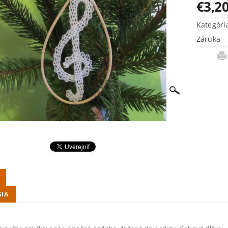
€3,2
Kategóri
Záruka
SIA