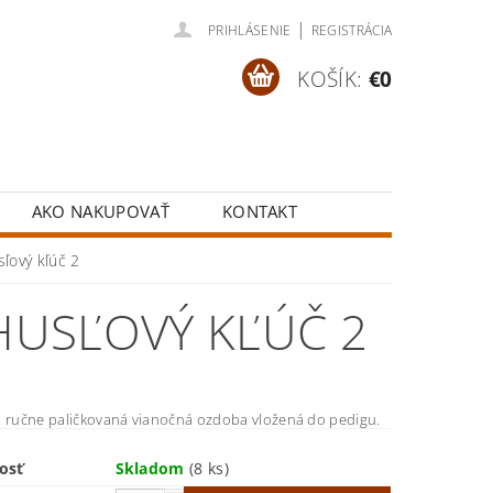
|
PRIHLÁSENIE
REGISTRÁCIA
KOŠÍK:
€0
AKO NAKUPOVAŤ
KONTAKT
ľový kľúč 2
HUSĽOVÝ KĽÚČ 2
a ručne paličkovaná vianočná ozdoba vložená do pedigu.
osť
Skladom
(8 ks)