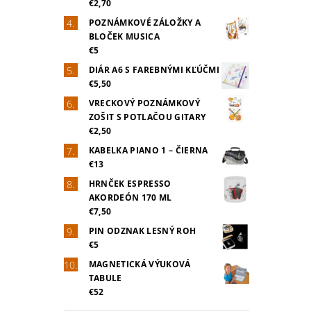
€2,70
POZNÁMKOVÉ ZÁLOŽKY A
BLOČEK MUSICA
€5
DIÁR A6 S FAREBNÝMI KĽÚČMI
€5,50
VRECKOVÝ POZNÁMKOVÝ
ZOŠIT S POTLAČOU GITARY
€2,50
KABELKA PIANO 1 – ČIERNA
€13
HRNČEK ESPRESSO
AKORDEÓN 170 ML
€7,50
PIN ODZNAK LESNÝ ROH
€5
MAGNETICKÁ VÝUKOVÁ
TABULE
€52