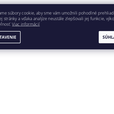
ame súbory cookie, aby sme vám umožnili pohodlné prehliad
 stránky a vďaka analýze neustále zlepšovali jej funkcie, výk
eľnosť.
Viac informácií
TAVENIE
SÚHL