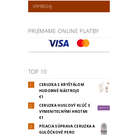
VÝPREDAJ
PRIJÍMAME ONLINE PLATBY
TOP 10
CERUZKA S KRYŠTÁLOM
HUDOBNÉ NÁSTROJE
€1
CERUZKA HUSĽOVÝ KĽÚČ S
VYMENITEĽNÝMI HROTMI
€1
PÍSACIA SÚPRAVA CERUZKA A
GUĽÔČKOVÉ PERO