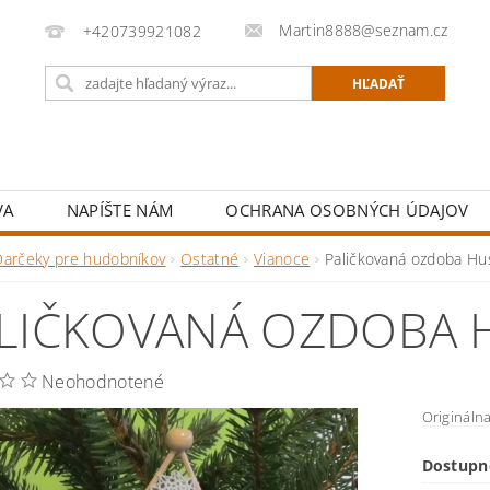
Martin8888@seznam.cz
+420739921082
VA
NAPÍŠTE NÁM
OCHRANA OSOBNÝCH ÚDAJOV
Darčeky pre hudobníkov
Ostatné
Vianoce
Paličkovaná ozdoba Hus
LIČKOVANÁ OZDOBA 
Neohodnotené
Origináln
Dostupn