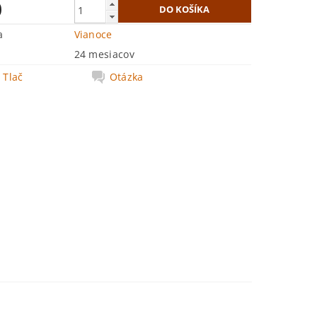
0
a
Vianoce
24 mesiacov
Tlač
Otázka