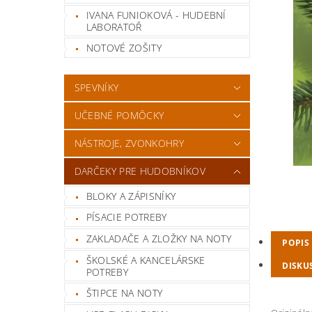
IVANA FUNIOKOVÁ - HUDEBNÍ
LABORATOŘ
NOTOVÉ ZOŠITY
SPEVNÍKY
UČEBNÉ POMÔCKY
NÁSTROJE, ZVONKOHRY
DARČEKY PRE HUDOBNÍKOV
BLOKY A ZÁPISNÍKY
PÍSACIE POTREBY
ZAKLADAČE A ZLOŽKY NA NOTY
POPIS
ŠKOLSKÉ A KANCELÁRSKE
DISKU
POTREBY
ŠTIPCE NA NOTY