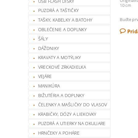
Origináln
USB FLASH DISKY
10 cm
PUZDRÁ A TAŠTIČKY
Buďte prv
TAŠKY, KABELKY A BATOHY
OBLEČENIE A DOPLNKY
Pri
ŠÁLY
DÁŽDNIKY
KRAVATY A MOTÝLIKY
VRECKOVÉ ZRKADIELKA
VEJÁRE
MANIKÚRA
BIŽUTÉRIA A DOPLNKY
ČELENKY A MAŠLIČKY DO VLASOV
KRABIČKY, DÓZY A LIEKOVKY
PUZDRÁ A UTIERKY NA OKULIARE
HRNČEKY A POHÁRE