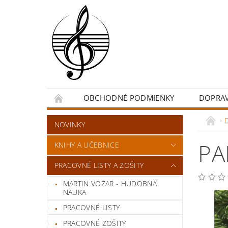
OBCHODNÉ PODMIENKY
DOPRA
NOVINKY
PA
KNIHY A UČEBNICE
PRACOVNÉ LISTY A ZOŠITY
MARTIN VOZAR - HUDOBNÁ
NÁUKA
PRACOVNÉ LISTY
PRACOVNÉ ZOŠITY