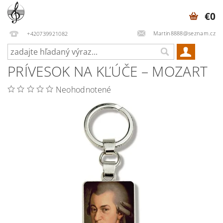
€0
Martin8888@seznam.cz
+420739921082
PRÍVESOK NA KĽÚČE – MOZART
Neohodnotené