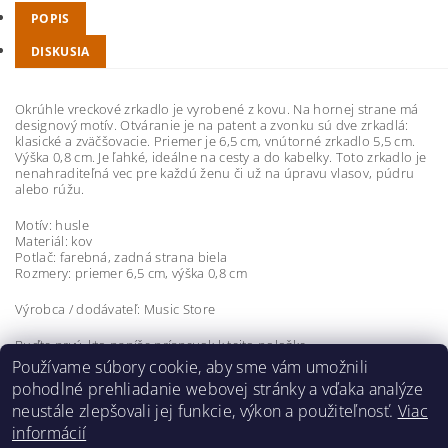
POPIS
DISKUSIA
Okrúhle vreckové zrkadlo je vyrobené z kovu. Na hornej strane má
designový motív. Otváranie je na patent a zvonku sú dve zrkadlá:
klasické a zväčšovacie. Priemer je 6,5 cm, vnútorné zrkadlo 5,5 cm.
Výška 0,8 cm. Je ľahké, ideálne na cesty a do kabelky. Toto zrkadlo je
nenahraditeľná vec pre každú ženu či už na úpravu vlasov, púdru
alebo rúžu.
Motív: husle
Materiál: kov
Potlač: farebná, zadná strana biela
Rozmery: priemer 6,5 cm, výška 0,8 cm
Výrobca / dodávateľ: Music Store
Buďte prvý, kto napíše príspevok k tejto položke.
Používame súbory cookie, aby sme vám umožnili
Pridať komentár
pohodlné prehliadanie webovej stránky a vďaka analýze
neustále zlepšovali jej funkcie, výkon a použiteľnosť.
Viac
informácií