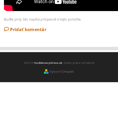
Buďte prvý, kto napíše príspevok k tejto položke.
Pridať komentár
2026 ©
hudobnavychova.sk
, všetky práva vyhradené
Vytvoril Shoptet