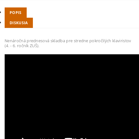
POPIS
DISKUSIA
Nenáročná prednesová skladba pre stredne pokročilých klaviristov
(4. - 6. ročník ZUŠ).