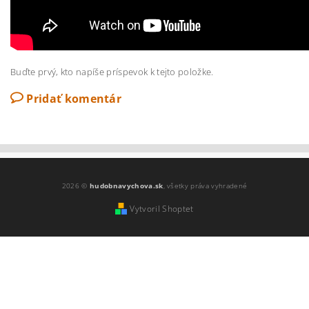
Buďte prvý, kto napíše príspevok k tejto položke.
Pridať komentár
2026 ©
hudobnavychova.sk
, všetky práva vyhradené
Vytvoril Shoptet