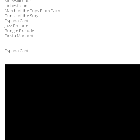
Sidewalk Cafe
Liebesfreud
March of the Toys Plum Fairy
Dance of the Sugar
Espaňa Cani
Jazz Prelude
Boogie Prelude
Fiesta Mariachi
Espana Cani