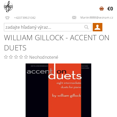
€0
Martin8888@seznam.cz
+420739921082
WILLIAM GILLOCK - ACCENT ON
DUETS
Neohodnotené