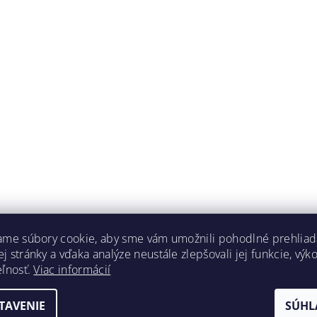
ame súbory cookie, aby sme vám umožnili pohodlné prehliad
 stránky a vďaka analýze neustále zlepšovali jej funkcie, výk
eľnosť.
Viac informácií
TAVENIE
SÚHL