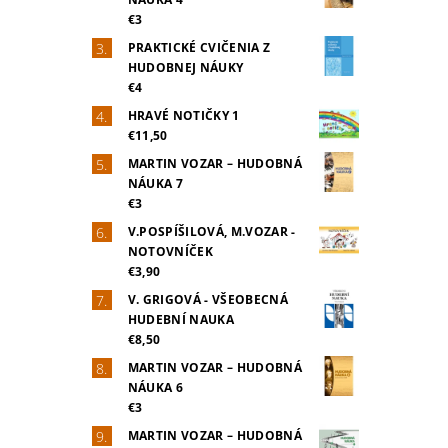
€3
PRAKTICKÉ CVIČENIA Z
HUDOBNEJ NÁUKY
€4
HRAVÉ NOTIČKY 1
€11,50
MARTIN VOZAR – HUDOBNÁ
NÁUKA 7
€3
V.POSPÍŠILOVÁ, M.VOZAR -
NOTOVNÍČEK
€3,90
V. GRIGOVÁ - VŠEOBECNÁ
HUDEBNÍ NAUKA
€8,50
MARTIN VOZAR – HUDOBNÁ
NÁUKA 6
€3
MARTIN VOZAR – HUDOBNÁ