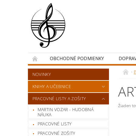
OBCHODNÉ PODMIENKY
DOPRA
NOVINKY
AR
KNIHY A UČEBNICE
PRACOVNÉ LISTY A ZOŠITY
Žiaden t
MARTIN VOZAR - HUDOBNÁ
NÁUKA
PRACOVNÉ LISTY
PRACOVNÉ ZOŠITY