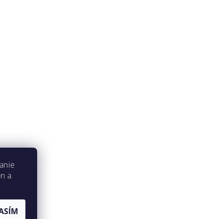
anie
on a
ASÍM