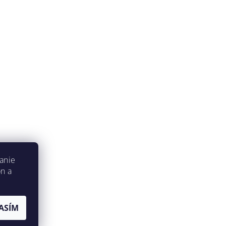
anie
on a
ASÍM