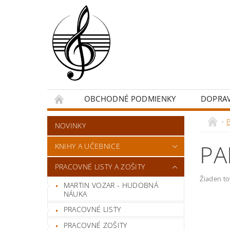
OBCHODNÉ PODMIENKY
DOPRA
NOVINKY
PA
KNIHY A UČEBNICE
PRACOVNÉ LISTY A ZOŠITY
Žiaden t
MARTIN VOZAR - HUDOBNÁ
NÁUKA
PRACOVNÉ LISTY
PRACOVNÉ ZOŠITY