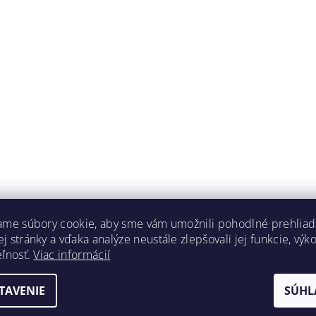
ame súbory cookie, aby sme vám umožnili pohodlné prehliad
 stránky a vďaka analýze neustále zlepšovali jej funkcie, výk
eľnosť.
Viac informácií
TAVENIE
SÚHL