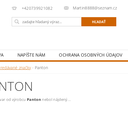
Martin8888@seznam.cz
+420739921082
VA
NAPÍŠTE NÁM
OCHRANA OSOBNÝCH ÚDAJOV
Predávané značky
Panton
NTON
ovar od výrobcu
Panton
nebol nájdený....