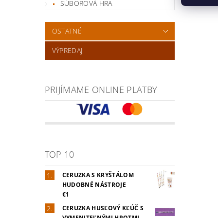
SÚBOROVÁ HRA
OSTATNÉ
VÝPREDAJ
PRIJÍMAME ONLINE PLATBY
TOP 10
CERUZKA S KRYŠTÁLOM
HUDOBNÉ NÁSTROJE
€1
CERUZKA HUSĽOVÝ KĽÚČ S
VYMENITEĽNÝMI HROTMI