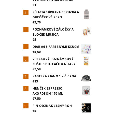
€1
PÍSACIA SÚPRAVA CERUZKA A
GUĽÔČKOVÉ PERO
€2,70
POZNÁMKOVÉ ZÁLOŽKY A
BLOČEK MUSICA
€5
DIÁR A6 S FAREBNÝMI KĽÚČMI
€5,50
VRECKOVÝ POZNÁMKOVÝ
ZOŠIT S POTLAČOU GITARY
€2,50
KABELKA PIANO 1 – ČIERNA
€13
HRNČEK ESPRESSO
AKORDEÓN 170 ML
€7,50
PIN ODZNAK LESNÝ ROH
€5