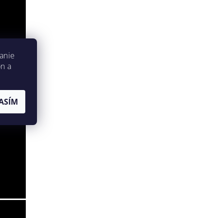
anie
on a
ASÍM