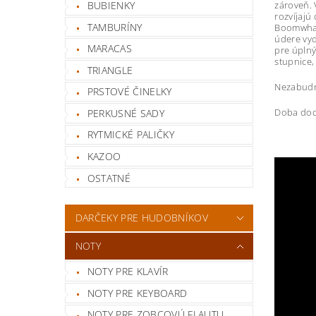
BUBIENKY
zároveň. 
rozvíjajú
TAMBURÍNY
Boomwhack
údere vyd
MARACAS
pre úplný
stupnice,
TRIANGLE
Nezabudni
PRSTOVÉ ČINELKY
Doba doda
PERKUSNÉ SADY
RYTMICKÉ PALIČKY
KAZOO
OSTATNÉ
DARČEKY PRE HUDOBNÍKOV
NOTY
NOTY PRE KLAVÍR
NOTY PRE KEYBOARD
NOTY PRE ZOBCOVÚ FLAUTU