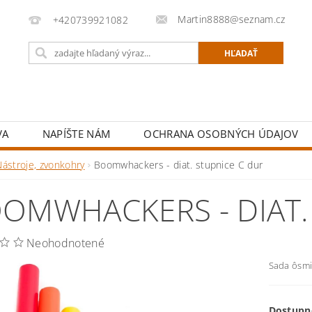
Martin8888@seznam.cz
+420739921082
VA
NAPÍŠTE NÁM
OCHRANA OSOBNÝCH ÚDAJOV
Nástroje, zvonkohry
Boomwhackers - diat. stupnice C dur
OMWHACKERS - DIAT.
Neohodnotené
Sada ôsmi
Dostupn