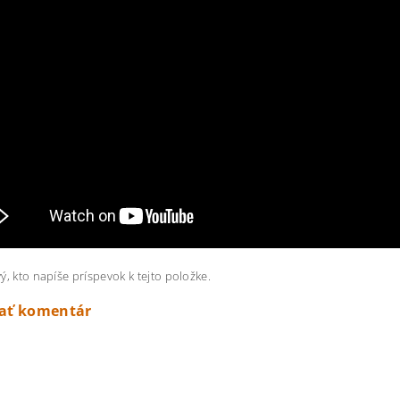
ý, kto napíše príspevok k tejto položke.
dať komentár