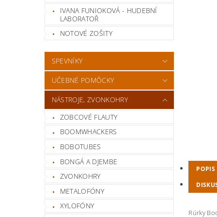
IVANA FUNIOKOVÁ - HUDEBNÍ
LABORATOŘ
NOTOVÉ ZOŠITY
SPEVNÍKY
UČEBNÉ POMÔCKY
NÁSTROJE, ZVONKOHRY
ZOBCOVÉ FLAUTY
BOOMWHACKERS
BOBOTUBES
BONGÁ A DJEMBE
POPIS
ZVONKOHRY
DISKU
METALOFÓNY
XYLOFÓNY
Rúrky Boo