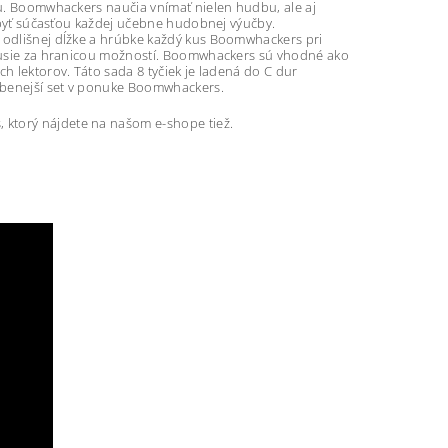
hru. Boomwhackers naučia vnímať nielen hudbu, ale aj
oj byť súčasťou každej učebne hudobnej výučby.
a odlišnej dĺžke a hrúbke každý kus Boomwhackers pri
erkusie za hranicou možností. Boomwhackers sú vhodné ako
h lektorov. Táto sada 8 tyčiek je ladená do C dur
úbenejší set v ponuke Boomwhackers.
 ktorý nájdete na našom e-shope tiež.