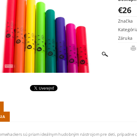
€26
Značka
Kategóri
Záruka
SIA
mwhackers sú priam ideálnym hudobným nástrojom pre deti, prípadne celý