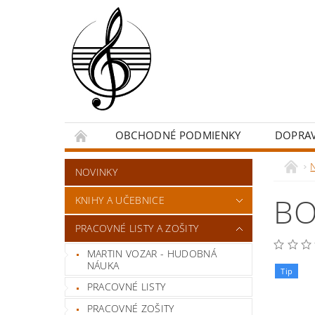
OBCHODNÉ PODMIENKY
DOPRA
NOVINKY
BO
KNIHY A UČEBNICE
PRACOVNÉ LISTY A ZOŠITY
MARTIN VOZAR - HUDOBNÁ
NÁUKA
Tip
PRACOVNÉ LISTY
PRACOVNÉ ZOŠITY