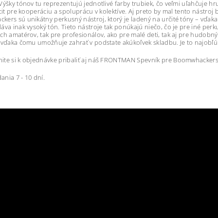
Výšky tónov tu reprezentujú jednotlivé farby trubiek, čo veľmi uľahčuje 
 cit pre kooperáciu a spoluprácu v kolektíve. Aj preto by mal tento nástr
ers sú unikátny perkusný nástroj, ktorý je ladený na určité tóny – vďak
áva inak vysoký tón. Tieto nástroje tak ponúkajú niečo, čo je pre iné p
ch amatérov, tak pre profesionálov, ako pre malé deti, tak aj pre hudobnýc
 vďaka čomu umožňuje zahrať v podstate akúkoľvek skladbu. Je to najobľ
te si k objednávke pribaliť aj náš FRONTMAN Spevník pre Boomwhackers,
nia 7 - 10 dní.