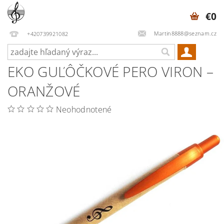
€0
Martin8888@seznam.cz
+420739921082
EKO GUĽÔČKOVÉ PERO VIRON –
ORANŽOVÉ
Neohodnotené